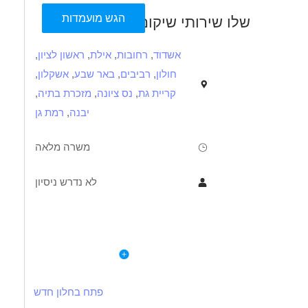
הגש מועמדות
שלו שירותי שיקום
אשדוד
,
רחובות
,
אילת
,
ראשון לציון
,
חולון
,
רביבים
,
באר שבע
,
אשקלון
,
קריית גת
,
נס ציונה
,
מזכרת בתיה
,
יבנה
,
רמת גן
משרה מלאה
לא נדרש ניסיון
תיאור
דרישות
לפרטי המשרה
עדפת בתחום השיקום והטיפול!
סובלנות ואמפתיה,
הזדמנות לעבודה עם משמעות בתחומים מגוונים בכל הארץ!
אחריות,
פתח בחלון חדש