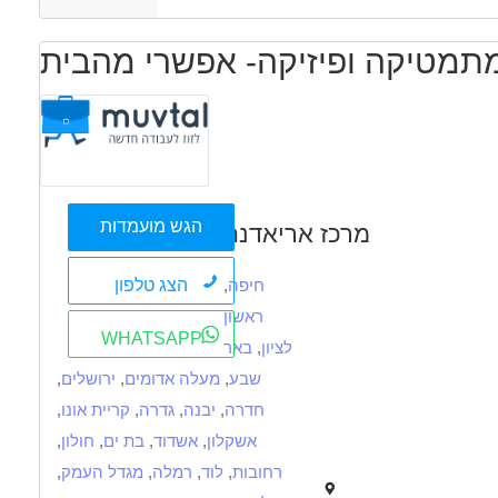
דה מיידית
משרה מלאה
משרה חלקית
עבודת משמרות
עבודה לפי
מתמטיקה ופיזיקה- אפשרי מהבית
שעות
סטודנטים
הגש מועמדות
מרכז אריאדנה
הצג טלפון
חיפה
,
ראשון
WHATSAPP
לציון
,
באר
שבע
,
מעלה אדומים
,
ירושלים
,
חדרה
,
יבנה
,
גדרה
,
קריית אונו
,
אשקלון
,
אשדוד
,
בת ים
,
חולון
,
רחובות
,
לוד
,
רמלה
,
מגדל העמק
,