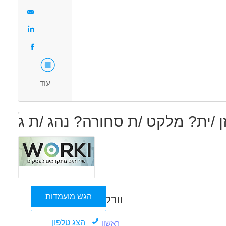
מאפייני משרה
סטודנטים
בני 50 פלוס
בני 40 פלוס
המגזר הדתי
שירות צבאי מלא
עוד
הגש מועמדות
וורקי
הצג טלפון
ראשון