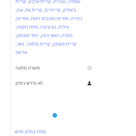
עפולה
,
טבריה
,
קריית ארבע
,
קריית
ביאליק
,
קריית ים
,
קריית גת
,
עכו
,
נהריה
,
מודיעין מכבים רעות
,
מודיעין
עילית
,
נס ציונה
,
פתח תקווה
,
נתניה
,
ראש העין
,
יהוד-מונוסון
,
קריית מוצקין
,
קריית מלאכי
,
נשר
,
אריאל
משרה מלאה
לא נדרש ניסיון
תיאור
דרישות
לפרטי המשרה
- ידע במתמטיקה ופיזיקה ברמת 5 יח -חובה
תחילת עבודה מיידית מתאים לסטודנטים/ות כעבודה עיקרית!
- ניסיון בהוראה פרטית- יתרון
פתח בחלון חדש
תנאי המשרה: