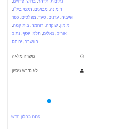
נתיבות
,
תדהר
,
ברוש
,
פדויים
,
דימונה
,
מבועים
,
תלמי ביל"ו
,
יושיביה
,
עדנים
,
סעד
,
מפלסים
,
כפר
מימון
,
שוקדה
,
רוחמה
,
בית קמה
,
אורים
,
צאלים
,
תלמי יוסף
,
נתיב
העשרה
,
ירוחם
משרה מלאה
לא נדרש ניסיון
תיאור
דרישות
לפרטי המשרה
לבית נגה- הלנת חירום לנשים על רצף התמכרות בבאר שבע
אכפתיות, רגישות ותמיכה
דרושה מדריכה לעבודה במשמרות באמצע שבוע/לילות/סופי שבוע
יכולת לעבוד בשעות גמישות
פתח בחלון חדש
רצון לעזור ולתמוך בנשים בתהליך השיקום
 מיוחדת שמקבלת נשים בהתמכרות ומובילה אותן בדרך של אהבה