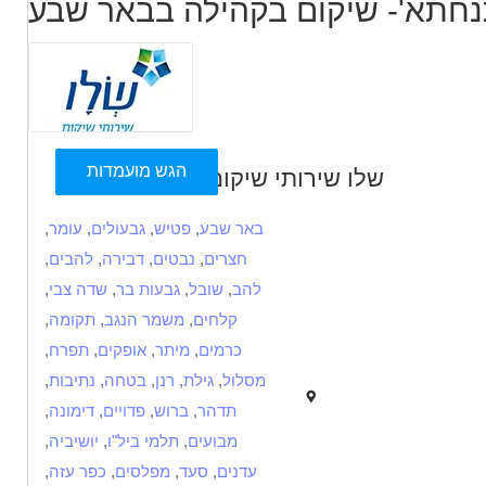
נחתא'- שיקום בקהילה בבאר שבע
הגש מועמדות
שלו שירותי שיקום
באר שבע
,
פטיש
,
גבעולים
,
עומר
,
חצרים
,
נבטים
,
דבירה
,
להבים
,
להב
,
שובל
,
גבעות בר
,
שדה צבי
,
קלחים
,
משמר הנגב
,
תקומה
,
כרמים
,
מיתר
,
אופקים
,
תפרח
,
מסלול
,
גילת
,
רנן
,
בטחה
,
נתיבות
,
תדהר
,
ברוש
,
פדויים
,
דימונה
,
מבועים
,
תלמי ביל"ו
,
יושיביה
,
עדנים
,
סעד
,
מפלסים
,
כפר עזה
,