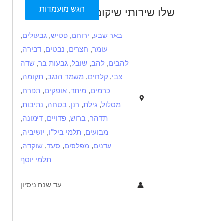
הגש מועמדות
שלו שירותי שיקום
באר שבע
,
ירוחם
,
פטיש
,
גבעולים
,
עומר
,
חצרים
,
נבטים
,
דבירה
,
להבים
,
להב
,
שובל
,
גבעות בר
,
שדה
צבי
,
קלחים
,
משמר הנגב
,
תקומה
,
כרמים
,
מיתר
,
אופקים
,
תפרח
,
מסלול
,
גילת
,
רנן
,
בטחה
,
נתיבות
,
תדהר
,
ברוש
,
פדויים
,
דימונה
,
מבועים
,
תלמי ביל"ו
,
יושיביה
,
עדנים
,
מפלסים
,
סעד
,
שוקדה
,
תלמי יוסף
עד שנה ניסיון
תיאור