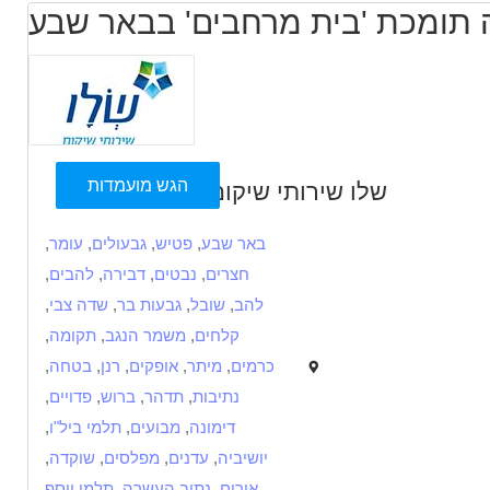
 תומכת 'בית מרחבים' בבאר שבע
הגש מועמדות
שלו שירותי שיקום
באר שבע
,
פטיש
,
גבעולים
,
עומר
,
חצרים
,
נבטים
,
דבירה
,
להבים
,
להב
,
שובל
,
גבעות בר
,
שדה צבי
,
קלחים
,
משמר הנגב
,
תקומה
,
כרמים
,
מיתר
,
אופקים
,
רנן
,
בטחה
,
נתיבות
,
תדהר
,
ברוש
,
פדויים
,
דימונה
,
מבועים
,
תלמי ביל"ו
,
יושיביה
,
עדנים
,
מפלסים
,
שוקדה
,
אורים
,
נתיב העשרה
,
תלמי יוסף