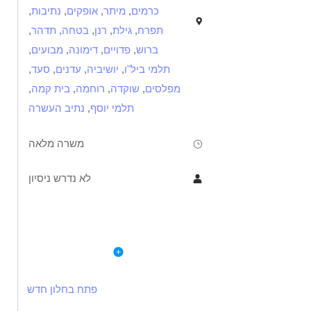
כרמים
,
מיתר
,
אופקים
,
נתיבות
,
תפרח
,
גילת
,
רנן
,
בטחה
,
תדהר
,
ברוש
,
פדויים
,
דימונה
,
מבועים
,
תלמי ביל"ו
,
יושיביה
,
עדנים
,
סעד
,
מפלסים
,
שוקדה
,
רוחמה
,
בית קמה
,
תלמי יוסף
,
נתיב העשרה
משרה מלאה
לא נדרש ניסיון
תיאור
דרישות
לפרטי המשרה
מעוניינים להיות חלק ממשהו גדול עם המון משמעות??
נכונות ליצירת שינוי חברתי
אמפתיה ואסרטיביות
פתח בחלון חדש
מדריכ/ה להצטרף אלינו לליווי מתמודדי נפש בשוק העבודה באזור