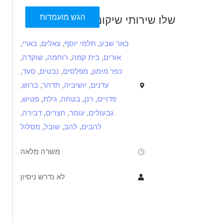
הגש מועמדות
שלו שירותי שיקום
באר שבע
,
תלמי יוסף
,
צאלים
,
בארי
,
אורים
,
בית קמה
,
רוחמה
,
שוקדה
,
כפר מימון
,
מפלסים
,
נבטים
,
סעד
,
עדנים
,
יושיביה
,
תדהר
,
ברוש
,
פדויים
,
רנן
,
בטחה
,
גילת
,
פטיש
,
גבעולים
,
עומר
,
חצרים
,
דבירה
,
להבים
,
להב
,
שובל
,
מסלול
משרה מלאה
לא נדרש ניסיון
תיאור
דרישות