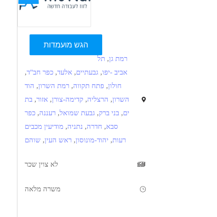
הגש מועמדות
רמת גן
,
תל
אביב -יפו
,
גבעתיים
,
אלעד
,
כפר חב"ד
,
חולון
,
פתח תקווה
,
רמת השרון
,
הוד
השרון
,
הרצליה
,
קדימה-צורן
,
אזור
,
בת
ים
,
בני ברק
,
גבעת שמואל
,
רעננה
,
כפר
סבא
,
חדרה
,
נתניה
,
מודיעין מכבים
רעות
,
יהוד-מונוסון
,
ראש העין
,
שוהם
לא צוין שכר
משרה מלאה
תיאור