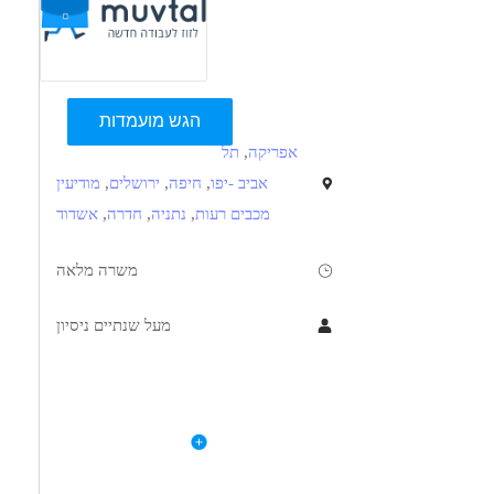
הגש מועמדות
אפריקה
,
תל
אביב -יפו
,
חיפה
,
ירושלים
,
מודיעין
מכבים רעות
,
נתניה
,
חדרה
,
אשדוד
משרה מלאה
מעל שנתיים ניסיון
תיאור
דרישות
לפרטי המשרה
וחותינו, חברה הפועלת במדינה נוחה במערב אפריקה בתחומי ההנדסה
תואר ראשון בחשבונאות או כלכלה - חובה
והטכנולוגיה דרוש חשב.