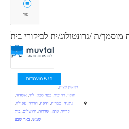
עד שנה ניסיון
משרה מפוצלת
משרה מלאה
עוד
 מוסמך/ת /גרונטולוג/ית לביקורי בית
הגש מועמדות
ראשון לציון
,
חולון
,
רחובות
,
כפר סבא
,
לוד
,
אשדוד
,
נתניה
,
טבריה
,
חיפה
,
חדרה
,
עפולה
,
קריית אתא
,
שדרות
,
ירושלים
,
בית
שמש
,
באר שבע