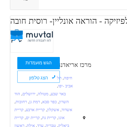
יזיקה - הוראה אונליין- רוסית חובה
הגש מועמדות
מרכז אריאדנה
הצג טלפון
חיפה
,
תל
אביב -יפו
,
באר שבע
,
מטולה
,
ירושלים
,
הוד
השרון
,
כפר סבא
,
רמת גן
,
רחובות
,
אשדוד
,
אשקלון
,
קריית ארבע
,
קריית
אונו
,
קריית גת
,
קריית ים
,
קריית
ביאליק
,
טבריה
,
ערד
,
אילת
,
ראשון