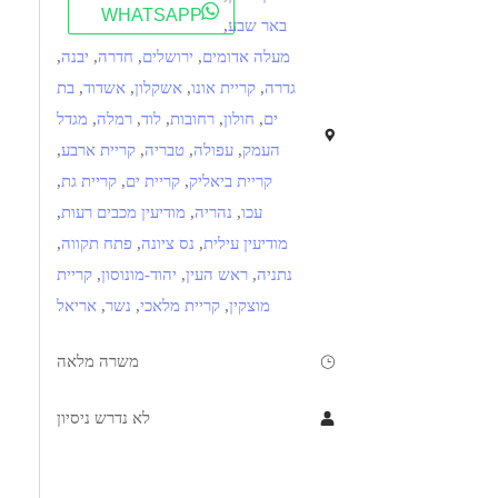
WHATSAPP
באר שבע
,
מעלה אדומים
,
ירושלים
,
חדרה
,
יבנה
,
גדרה
,
קריית אונו
,
אשקלון
,
אשדוד
,
בת
ים
,
חולון
,
רחובות
,
לוד
,
רמלה
,
מגדל
העמק
,
עפולה
,
טבריה
,
קריית ארבע
,
קריית ביאליק
,
קריית ים
,
קריית גת
,
עכו
,
נהריה
,
מודיעין מכבים רעות
,
מודיעין עילית
,
נס ציונה
,
פתח תקווה
,
נתניה
,
ראש העין
,
יהוד-מונוסון
,
קריית
מוצקין
,
קריית מלאכי
,
נשר
,
אריאל
משרה מלאה
לא נדרש ניסיון
תיאור