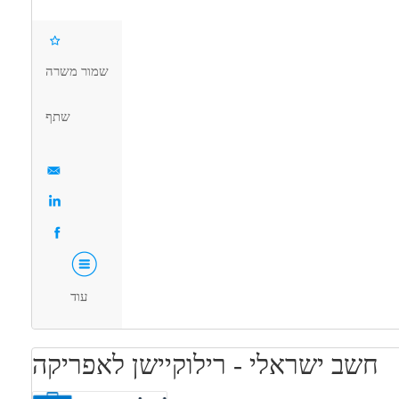
מהות התפקיד:
דרושים בתחום
כרון של כלל מערך הייצור, ההתקנות, הלוגיסטיקה ובקרת האיכות במפעל
שמור משרה
ם של החברה. התפקיד דורש מומחיות טכנית גבוהה בעבודות אלומיניום
, ייצור ותעשיה - מנהל/ת ייצור
מכונות, ייצור ותעשיה - מנהל/ת מפעל
ות אלומניום מתקדמות (קירות מסך, לוקובונד), שליטה מלאה בתוכנת Opera
שתף
מאפייני משרה
ודה עם נסיעות לחו"ל
רילוקיישן
משרה מלאה
בני 50 פלוס
בני 40 פלוס
עוד
חשב ישראלי - רילוקיישן לאפריקה