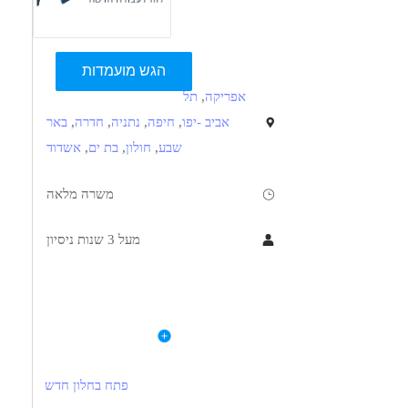
הגש מועמדות
אפריקה
,
תל
אביב -יפו
,
חיפה
,
נתניה
,
חדרה
,
באר
שבע
,
חולון
,
בת ים
,
אשדוד
משרה מלאה
מעל 3 שנות ניסיון
תיאור
דרישות
לפרטי המשרה
לחברה בבעלות ישראלית באפריקה דרוש מנהל מפעל אלומיניום.
התפקיד מחייב העתקת המגורים-Relocation למדינה נוחה, דוברת אנגלית, באפריקה
שליטה מלאה בתוכנת OPERA, לאלומיניום
פתח בחלון חדש
בתנאי רווק.
שליטה באנגלית