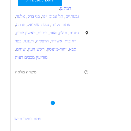
רמת גן
,
גבעתיים
,
תל אביב -יפו
,
בני ברק
,
אלעד
,
פתח תקווה
,
גבעת שמואל
,
חדרה
,
נתניה
,
חולון
,
אזור
,
בת ים
,
ראשון לציון
,
רחובות
,
אשדוד
,
הרצליה
,
רעננה
,
כפר
סבא
,
יהוד-מונוסון
,
ראש העין
,
שוהם
,
מודיעין מכבים רעות
משרה מלאה
תיאור
דרישות
לפרטי המשרה
היברידי, יש חניה מסודרת, בקרבת רכבת קלה
הסמכת רו"ח
ניסיון של לפחות שנתיים במשרד רואי חשבון
פתח בחלון חדש
משרד רואי חשבון מגייס רו"ח עם הסמכה וניסיון קודם במשרד
הכרות עם קונטו, שרוני, שעם וחשבשבת
הכנת דוחות כספיים, דוחות מס ועבודה מול רשויות המס