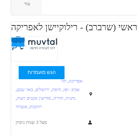
עוד
אשי (שרברב) - רילוקיישן לאפריקה
הגש מועמדות
אפריקה
,
תל
אביב -יפו
,
חיפה
,
ירושלים
,
באר שבע
,
נתניה
,
חדרה
,
מודיעין מכבים רעות
,
רחובות
,
אשדוד
מעל 3 שנות ניסיון