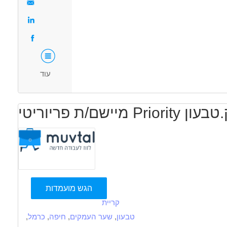
בנייה ונדל"ן - הנדסה אזרחית
בנייה ונדל"ן - מנהל/ת פרוייקטים
מאפייני משרה
מעל 5 שנות ניסיון
עבודה מיידית
משרה מלאה
עוד
ים,ק.טבעון
הגש מועמדות
קריית
טבעון
,
שער העמקים
,
חיפה
,
כרמל
,