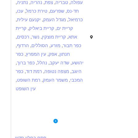
עפולה
,
טבריה
,
צפת
,
נהריה
,
נתניה
,
חד-נס
,
שפרעם
,
טירת כרמל
,
עכו
,
כרמיאל
,
מגדל העמק
,
יקנעם עילית
,
קריית ים
,
קריית ביאליק
,
קריית
אתא
,
קריית מוצקין
,
נשר
,
רכסים
,
כפר תבור
,
מזרע
,
הסוללים
,
הרדוף
,
חנתון
,
אפק
,
עין המפרץ
,
כפר
יהושע
,
שדה יעקב
,
נהלל
,
כפר ברוך
,
היוגב
,
מצפה נטופה
,
רמת דוד
,
כפר
המכבי
,
משמר העמק
,
רמת השופט
,
עין השופט
תיאור
דרישות
לפרטי המשרה
המשרה בקרית טבעון, מלאה עם גמישות, יום אחד היברידי
שליטה בפריוריטי מעל 3 שנים - מודול כספים
יישום לא הכרחי , נדרשת שליטה וניסיון בתהליכי הנהלת חשבונות
 הכספים והבנה מעמיקה בתהליכי הנהלת חשבונות ותהליכים
פתח בחלון חדש