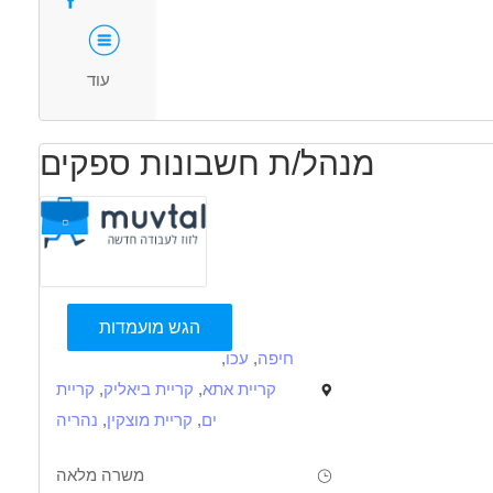
אדם אחראי ,רציני ,אמין ונאמן
עוד
עצמאי בעבודתו
תקשורת בינאישית טובה
מנהל/ת חשבונות ספקים
נכונות לעבודה במשמרות
ניסיון קודם בתעשייה – יתרון
דרושים בתחום
הגש מועמדות
חיפה
,
עכו
,
צור ותעשיה - מפעיל/ת מכונות
מכונות, ייצור ותעשיה - עובדי ייצור
קריית אתא
,
קריית ביאליק
,
קריית
מאפייני משרה
ים
,
קריית מוצקין
,
נהריה
עבודה בלילה
משרה מלאה
בני 50 פלוס
בני 40 פלוס
המגזר הדתי
משרה מלאה