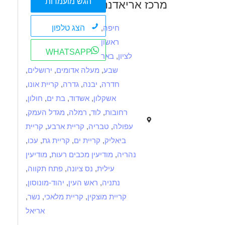
הגש מועמדות
מרכז אריאדנה
הצג טלפון
חיפה
,
ראשון
WHATSAPP
לציון
,
באר
שבע
,
מעלה אדומים
,
ירושלים
,
חדרה
,
יבנה
,
גדרה
,
קריית אונו
,
אשקלון
,
אשדוד
,
בת ים
,
חולון
,
רחובות
,
לוד
,
רמלה
,
מגדל העמק
,
עפולה
,
טבריה
,
קריית ארבע
,
קריית
ביאליק
,
קריית ים
,
קריית גת
,
עכו
,
נהריה
,
מודיעין מכבים רעות
,
מודיעין
עילית
,
נס ציונה
,
פתח תקווה
,
נתניה
,
ראש העין
,
יהוד-מונוסון
,
קריית מוצקין
,
קריית מלאכי
,
נשר
,
אריאל