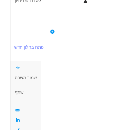
לא נדרש ניסיון
תיאור
דרישות
לפרטי המשרה
עבודה עצמאית מול גיליון עיבוד והוראות עבודה.
ראייה טובה – חובה!!
פתח בחלון חדש
תפעול מכונת התזה 5 צירים + בדיקות איכות בתהליך
ידע בסיסי בקריאת שרטוט טכני
עברית-קריאה כתיבה ודיבור – חובה!!
שמור משרה
אנגלית בסיסית
שתף
הבנה טכנית ברמה תיכונית לפחות