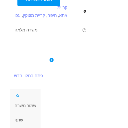
קריית
אתא
,
חיפה
,
קריית מוצקין
,
עכו
משרה מלאה
תיאור
דרישות
לפרטי המשרה
- עבודה רציפה בקווי הייצור והאריזה.
- נכונות לעבודה פיזית מתונה ועבודה במשרה מלאה.
- שמירה על סדר, ניקיון ונהלי בטיחות.
- רצינות, אחריות, נכונות ללמוד ומוסר עבודה גבוה.
פתח בחלון חדש
- נכונות לשעות נוספות.
דרושים בתחום
שמור משרה
מכונות, ייצור ותעשיה - עובדי ייצור
שתף
מאפייני משרה