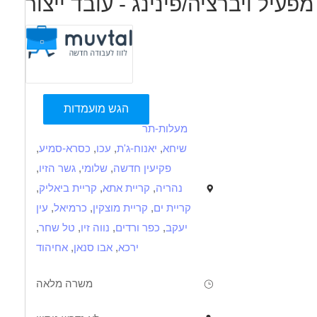
מפעיל ויברציה/פינינג - עובד ייצור
תקשורת בינאישית טובה
נכונות לעבודה במשמרות
דרושים בתחום
הגש מועמדות
מכונות, ייצור ותעשיה - כרסם /חרט
מעלות-תר
מאפייני משרה
שיחא
,
יאנוח-ג'ת
,
עכו
,
כסרא-סמיע
,
פקיעין חדשה
,
שלומי
,
גשר הזיו
,
עבודה בלילה
משרה מלאה
בני 50 פלוס
בני 40 פלוס
המגזר הדתי
נהריה
,
קריית אתא
,
קריית ביאליק
,
קריית ים
,
קריית מוצקין
,
כרמיאל
,
עין
יעקב
,
כפר ורדים
,
נווה זיו
,
טל שחר
,
ירכא
,
אבו סנאן
,
אחיהוד
משרה מלאה