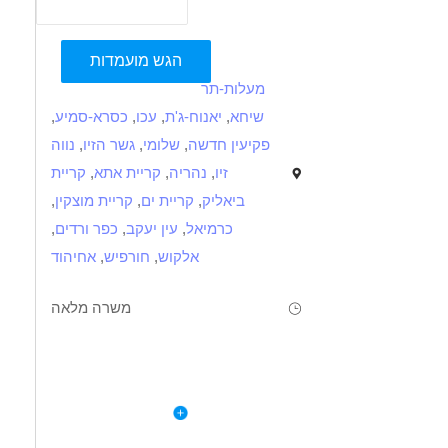
הגש מועמדות
מעלות-תר
שיחא
,
יאנוח-ג'ת
,
עכו
,
כסרא-סמיע
,
פקיעין חדשה
,
שלומי
,
גשר הזיו
,
נווה
זיו
,
נהריה
,
קריית אתא
,
קריית
ביאליק
,
קריית ים
,
קריית מוצקין
,
כרמיאל
,
עין יעקב
,
כפר ורדים
,
אלקוש
,
חורפיש
,
אחיהוד
משרה מלאה
תיאור
דרישות
לפרטי המשרה
ניסיון קודם כמפעיל של מכונות כרסום - CNC 5 צירים
ור על פי גיליון עיבוד, הכנת המכונה לפעולה לפי הוראות, החלפת