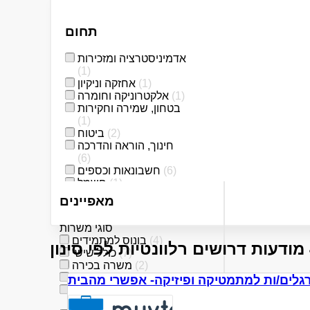
תחום
אדמיניסטרציה ומזכירות
(1)
(1)
אחזקה וניקיון
(1)
אלקטרוניקה וחומרה
בטחון, שמירה וחקירות
(1)
(2)
ביטוח
חינוך, הוראה והדרכה
(6)
(6)
חשבונאות וכספים
(1)
חשמל
(4)
כללי /ללא הכשרה
מאפיינים
(1)
מדעי החברה
(1)
מדעים מדוייקים
סוגי משרות
(3)
מחסנים ולוגיסטיקה
(4)
בונוס למתמידים
(1)
מחשבים ותוכנה
(7)
כולל שישי
מכונות, ייצור ותעשיה
(2)
משרה בכירה
(8)
(4)
משרה מפוצלת
רגלים/ות למתמטיקה ופיזיקה- אפשרי מהבית
(7)
מכירות
מתאים כעבודה שניה
נהגים, רכב ותחבורה
(4)
(2)