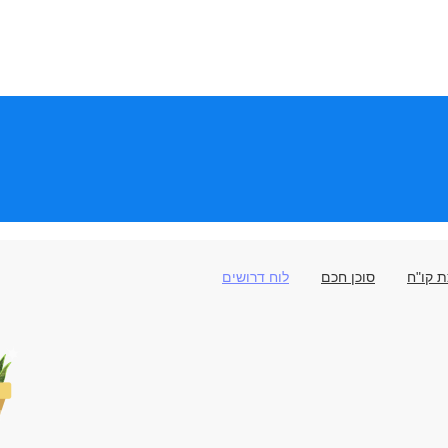
 קו"ח
סוכן חכם
לוח דרושים