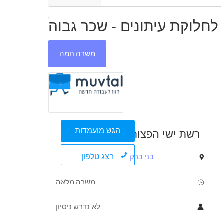
ילאנסר.ית /עצמאי.ת
עבודה ללא ניסיון
מתאים כעבודה
שניה
סטודנטים
אקדמאים ללא נסיון
נוער
משרה חמה
הגש מועמדות
רשת ישי הפצות
הצג טלפון
בני ברק
משרה מלאה
לא נדרש ניסיון