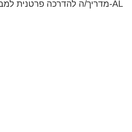
מדריך/ה להדרכה פרטנית למבוגרים, אייפון ,יישומי מחשב ו-AL