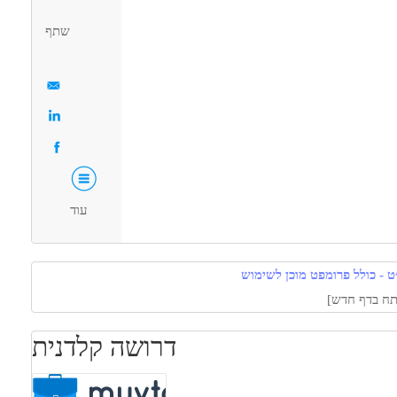
מאפייני משרה
שתף
 /עצמאי.ת
עבודה ללא ניסיון
מתאים כעבודה שניה
עבודה מיידית
משרה
מלאה
משרה חלקית
סטודנטים
עוד
ט - כולל פרומפט מוכן לשימוש
דרושה קלדנית