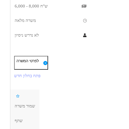
6,000 - 8,000 ש"ח
משרה מלאה
לא נדרש ניסיון
תיאור
דרישות
לפרטי המשרה
נית מעניינת ומאתגרת , היא כוללת הקלדת דיונים באולם המשפטים ,
יכולת הפעלת מערכות מחשוב
פתח בחלון חדש
שליטה בסביבת עבודה ממוחשבת
יכולת הקלדה
ידיעת השפה העיברית על בוריה
תודעת שירות גבוהה ויחסי אנוש
שמור משרה
השכלה תיכונית, 12 שנות לימוד
שתף
דרושים בתחום