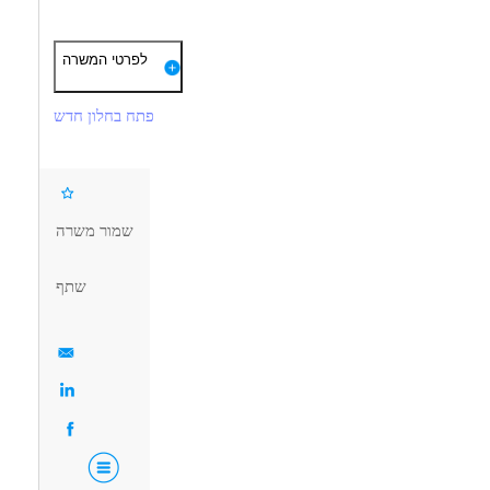
תיאור
דרישות
לפרטי המשרה
מתאם/ת סחר לרשת מזון בראש העין.
12 שנות לימוד + בגרות/ הנדסאי/ת תעו"נ/ הנדסאי/ת חובה!
משרה מלאה, 5 ימים בשבוע 08:00-17:00.
פתח בחלון חדש
ניסיון של לפחות שנה כ- מתאם/ת סחר ברשת מזון - חובה!
טיפול והכנסת תעודות משלוח למערכת המחשב ובדיקת תקינות.
שליטה מלאה במערכת קומקס - חובה!
ל ספקי הרשת, ניהול מו"מ, ביצוע הזמנות, בניית מבצעים וכו’.
שליטה מלאה ב.. יישומי אופיס כולל אקסל - חובה!
יצירת קשר עם ספקי הרשת כולל ספקים חדשים.
שמור משרה
עבודה בתוכנת קומקס ובסביבה ממוחשבת!
דרושים בתחום
שתף
חסנים ולוגיסטיקה - פקיד/ת מחסן
מחסנים ולוגיסטיקה - קניינות ורכש
מאפייני משרה
מעל שנה ניסיון
עבודה מיידית
משרה מלאה