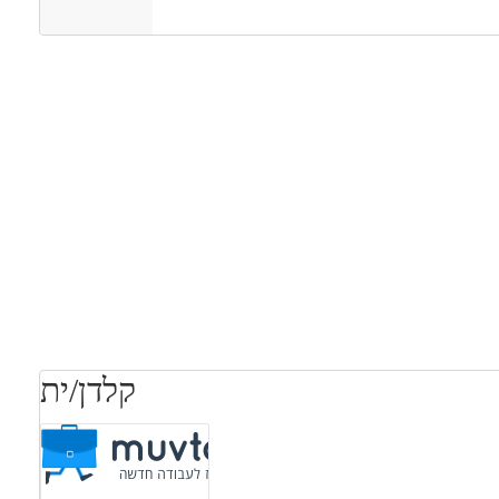
מאפייני משרה
אים ללא נסיון
בני 50 פלוס
בני 40 פלוס
חיילים משוחררים
המגזר הדתי
קלדן/ית