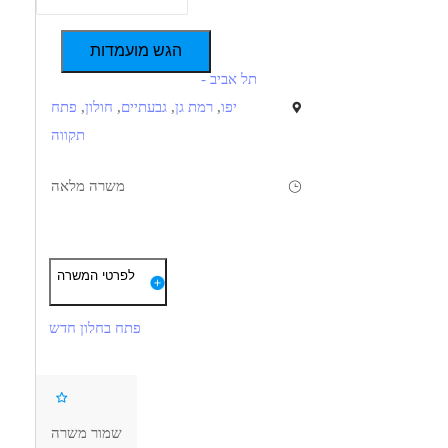
הגש מועמדות
תל אביב -
יפו
,
רמת גן
,
גבעתיים
,
חולון
,
פתח
תקווה
משרה מלאה
תיאור
דרישות
לפרטי המשרה
ישיבות מוקלטות של בתי משפט, בוררות וכדומה. עבודה מהבית. לטווח
וורת-חובה. עברית שפת אם על בוריה. אנגלית-יתרון. אחראית. ניסיון
ארוך. משרה גמישה.
פתח בחלון חדש
יתרון.
דרושים בתחום
שמור משרה
אדמיניסטרציה ומזכירות - קלדנ/ית