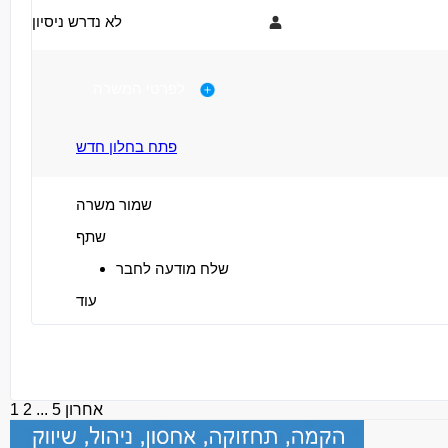
לא נדרש ניסיון
דרישות
תיאור
לפרטי המשרה
עבודה עצמאית מול גיליון עיבוד והוראות עבודה.
ראייה טובה – חובה!!
תפעול מכונת התזה 5 צירים + בדיקות איכות בתהליך
ידע בסיסי בקריאת שרטוט טכני
פתח בחלון חדש
עברית-קריאה כתיבה ודיבור – חובה!!
שמור משרה
אנגלית בסיסית
שתף
הבנה טכנית ברמה תיכונית לפחות
שלח מודעה לחבר
עוד
אדם אחראי ,רציני ,אמין ונאמן
עצמאי בעבודתו
תקשורת בינאישית טובה
אחרון
5
...
2
1
נכונות לעבודה במשמרות