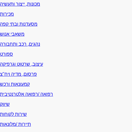
מכונות, ייצור ותעשיה
מכירות
מסעדנות ובתי קפה
משאבי אנוש
נהגים, רכב ותחבורה
ספורט
עיצוב, שרטוט וגרפיקה
פרסום, מדיה ויח"צ
קמעונאות ורכש
רפואה /רפואה אלטרנטיבית
שיווק
שירות לקוחות
תיירות /מלונאות