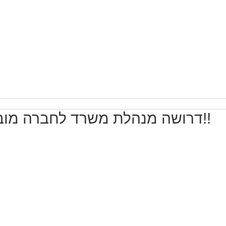
מעל 5 שנות ניסיון
עבודה בשעות גמישות
בונוס למתמידים
עבודה מיידית
- 
דרושה מנהלת משרד לחברה מובילה בצור יגאל!! 14000 ש"ח!!