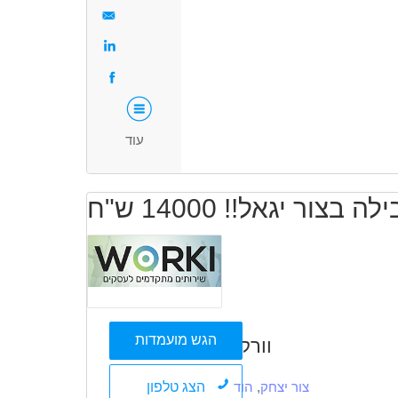
- גיוס עובדים חדשים
משרה מלאה
משרה חלקית
אקדמאים ללא נסיון
בני 40
- כנסים וימי עיון
פלוס
חיילים משוחררים
לדאוג למשרד (קפה, מגבות נקיות, סידור כסאות, כיבוד)
- אתר אינטרנט, רשתות חברתיות
- עזרה אישית למנכלית ברמה יומיומית
עוד
הגש מועמדות
וורקי
הצג טלפון
צור יצחק
,
הוד