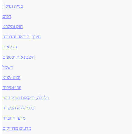
בנייה ונדל"ן
דפוס
חוק ומשפט
חינוך, הוראה והדרכה
חקלאות
חשבונאות וכספים
חשמל
יבוא /יצוא
יופי וטיפוח
כלכלה, בנקאות ושוק ההון
כללי /ללא הכשרה
מדעי החברה
מדעים מדוייקים