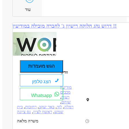
עוד
דרוש נהג חלוקה רישיון ג' לחברה מובילה במודיעין !!
הגש מועמדות
וורקי
הצג טלפון
מודיעין
מכבים
Whatsapp
רעות
,
שוהם
,
רמלה
,
לוד
,
באר יעקב
,
רחובות
,
בית
שמש
,
ראשון לציון
,
נס ציונה
משרה מלאה