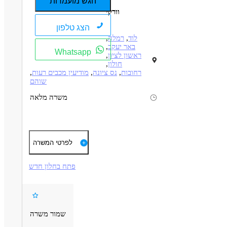
הגש מועמדות
וורקי
הצג טלפון
לוד
,
רמלה
,
באר יעקב
,
Whatsapp
ראשון לציון
,
חולון
,
רחובות
,
נס ציונה
,
מודיעין מכבים רעות
,
שוהם
משרה מלאה
תיאור
דרישות
דרוש נהג ג לחברה מובילה בלוד ! לא פיזי!!
לפרטי המשרה
א-ה
05:50-12:30
מעל גיל 24 ומעל שנתיים רישיון!
שכר 10500 ש"ח +משאית צמודה !
פתח בחלון חדש
אין פירוק משטחים!
דרושים בתחום
אין הגבלה של גיל !
יש ג'ק חשמלי!
גים, רכב ותחבורה - נהג/ת חלוקה
נהגים, רכב ותחבורה - נהג/ת שינוע
משאית צמודה!
מאפייני משרה
שמור משרה
משרה מלאה
עבודה לפי שעות