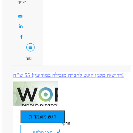
שתף
עוד
דרוש/ה מלגזן היגש לחברה מובילה במודיעין! 55 ש"ח!
הגש מועמדות
וורקי
הצג טלפון