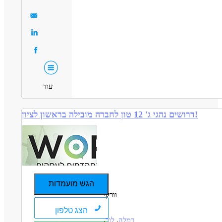
עוד
דרושים נהגי ג' 12 טון לחברה מובילה בראשון לציון!
הגש מועמדות
וורקי
הצג טלפון
רמלה
,
לוד
,