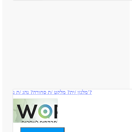
מלגזן /ית? מלקט /ת סחורה? נהג /ת ג'?