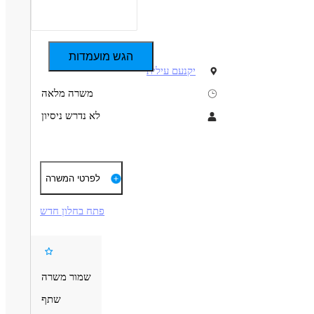
הגש מועמדות
יקנעם עילית
משרה מלאה
לא נדרש ניסיון
תיאור
דרישות
מה כולל התפקיד?
לפרטי המשרה
 תהיו חלק מתהליך הייצור של מערכות אלקטרוניות מתקדמות, החל
מה אנחנו מחפשים?
משלב ההרכבה ועד למוצר המוגמר.
פתח בחלון חדש
דיוק, סדר ויכולת עבודה קפדנית.
תחומי האחריות כוללים:
יכולת עבודה תחת עומס ובריבוי משימות.
טעינת תוכנות וקונפיגורציה של מערכות אלקטרוניות.
יחסי אנוש מצוינים ויכולת עבודה בצוות.
ביצוע בדיקות סופיות למוצרים לפני שחרורם ללקוח.
גישה טכנית ויכולת למידה מהירה.
הרכבה מכאנית של מוצרים ומערכות אלקטרוניות.
מוטוריקה עדינה ויכולות טכניות טובות.
עבודה בהתאם להוראות עבודה ונהלי איכות.
ניסיון בהרכבות מכאניות – יתרון משמעותי.
שמור משרה
עבודה עם מערכות ממוחשבות וכלי עבודה ייעודיים.
דרישות נוספות
שיתוף פעולה עם צוותי הייצור והאיכות.
שתף
נכונות לעבודה בשעות נוספות בהתאם לצורכי הייצור.