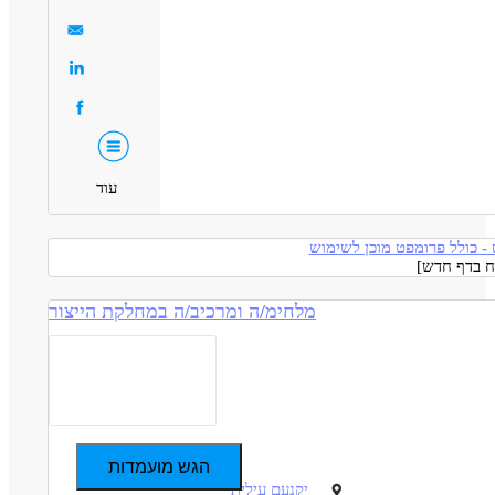
דה טכנית, נהנים ללמוד מערכות חדשות ומחפשים להשתלב בחברה
דרושים בתחום
ומרה - מלחים/ה / מרכיב/ה
מכונות, ייצור ותעשיה - מרכיבים מכניים
מאפייני משרה
ם שעות נוספות
עבודה מיידית
משרה מלאה
עבודת משמרות
סטודנטים
עוד
- כולל פרומפט מוכן לשימוש
מלחימ/ה ומרכיב/ה במחלקת הייצור
הגש מועמדות
יקנעם עילית