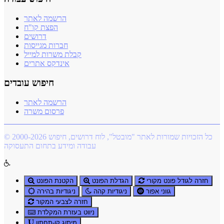
הרשמה לאתר
הפצת קו"ח
דרושים
חברות מגייסות
קבלת משרות למייל
אינדקס אתרים
חיפוש עובדים
הרשמה לאתר
פרסום משרה
© 2000-2026 כל הזכויות שמורות לאתר "מובטל", לוח דרושים, חיפוש
עבודה ומידע בתחום התעסוקה
חזרה לגודל פונט מקורי
הגדלת הפונט
הקטנת הפונט
גווני אפור
ניגודיות קהה
ניגודיות בהירה
חזרה לצבעי המקור
ניווט בעזרת המקלדת
מיתוג קו-תחתון