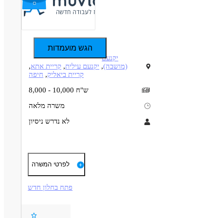
הגש מועמדות
יקנעם
(מושבה)
,
יקנעם עילית
,
קריית אתא
,
קריית ביאליק
,
חיפה
8,000 - 10,000 ש"ח
משרה מלאה
לא נדרש ניסיון
תיאור
דרישות
לפרטי המשרה
ניסיון קודם במפעלים - יתרון משמעותי
שעות עבודה :
יכולת עבודה בצוות - חובה
06:30-15:30 / 15:30-23:45 כולל שעות נוספות 3 פעמים בשבוע.
פתח בחלון חדש
נכונות לביצוע עבודה עדינה ומונוטונית - חובה
מוכר כעבודה מועדפת לחיילים/ות משוחררים/ות !
קבלת כרטיס סיבוס לארוחות !
דרושים בתחום