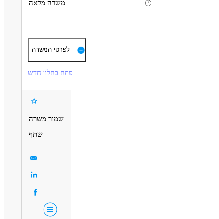
משרה מלאה
תיאור
דרישות
שירות לקוחות טלפוני ופרונטלי.
לפרטי המשרה
עבודה שוטפת בחנות.
- הגדלת ראש.
עבודה מועדפת.
- חריצות.
פתח בחלון חדש
- תודעת שירות גבוהה.
עבודה בצוות משפחתי באווירה טובה עם פרחים יפים! :)
- יכולת עבודה בצוות.
- ניידות - חובה.
דרושים בתחום
שמור משרה
מכירות - מוכר/ת
שתף
מאפייני משרה
לל שישי
עבודה מועדפת
עבודה מיידית
משרה מלאה
חיילים משוחררים