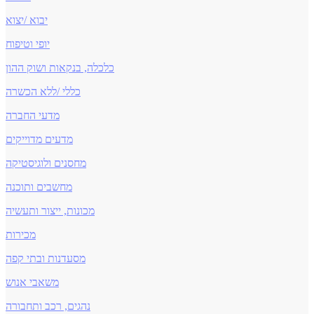
יבוא /יצוא
יופי וטיפוח
כלכלה, בנקאות ושוק ההון
כללי /ללא הכשרה
מדעי החברה
מדעים מדוייקים
מחסנים ולוגיסטיקה
מחשבים ותוכנה
מכונות, ייצור ותעשיה
מכירות
מסעדנות ובתי קפה
משאבי אנוש
נהגים, רכב ותחבורה