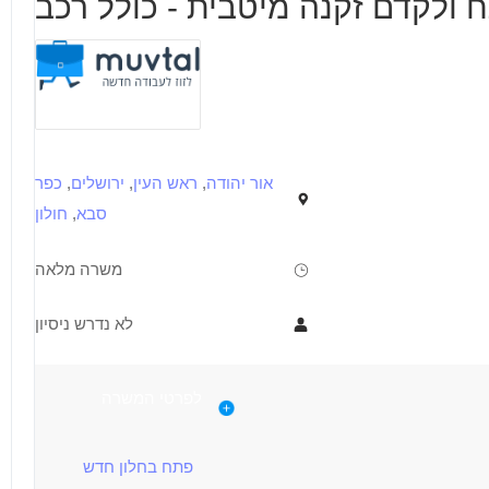
אור יהודה
,
ראש העין
,
ירושלים
,
כפר
סבא
,
חולון
משרה מלאה
לא נדרש ניסיון
דרישות
תיאור
לפרטי המשרה
עבודה סוציאלית/ גרונטולוגיה/ ריפוי בעיסוק/ סיעוד/ פיזיותרפיה/
פתח בחלון חדש
תואר ראשון+160 שעות התמחות בזקנה/ תעודת ניהול בתי אבות/ תעודת הכשרה