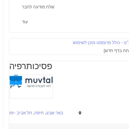
מאפייני משרה
שלח מודעה לחבר
ות. העבודה בשעות גמישות ע"פ היכולות שלכם/ן וכוללת התפתחות
נה ניסיון
עבודה בשעות גמישות
עבודה כפרילאנסר.ית /עצמאי.ת
עוד
ט - כולל פרומפט מוכן לשימוש
פסיכותרפיה
באר שבע
,
חיפה
,
תל אביב -יפו