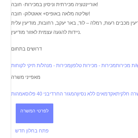
אוריינטציה מכירתית וניסיון במכירות- חובה!
שליטה מלאה באופיס+ אאוטלוק- חובה!
ניידות להגעה עצמית לאזור מודיעין.
דרושים בתחום
/ת מכירות
מכירות - מכירות טלפון
מכירות - מנהל/ת תיקי לקוחות
מאפייני משרה
ה חלקית
אקדמאים ללא נסיון
המגזר החרדי
בני 40 פלוס
אמהות
לפרטי המשרה
פתח בחלון חדש