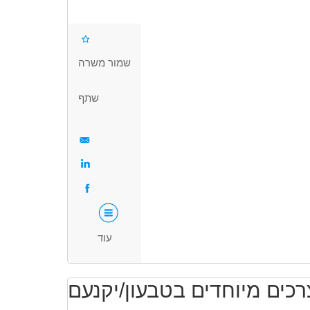
יכולת עבודה בצוות - חובה
שעות עבודה :
(1)
מעל שנתיים ניסיון
נכונות לביצוע עבודה עדינה ומונוטונית - חובה
(1)
מעל 3 שנות ניסיון
מוכר כעבודה מועדפת לחיילים/ות משוחררים/ות !
דרושים בתחום
שמור משרה
קבלת כרטיס סיבוס לארוחות !
 ייצור ותעשיה - עובדי ייצור
כללי /ללא הכשרה - אריזה
שתף
שכר התחלתי: 38 ש"ח + בונוסים על ביצועים!
מאפייני משרה
מערך הסעות: קריות, חיפה, הדר, יוקנעם.
קליטה ישירה לחברה!
וספות
משרה מלאה
עבודת משמרות
בני 50 פלוס
בני 40
פלוס
חיילים משוחררים
עוד
רכים מיוחדים בטבעון/יקנעם