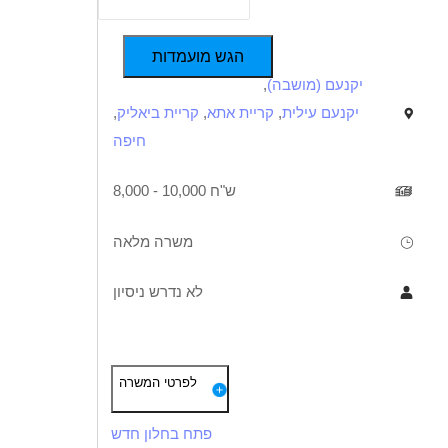
(2)
המגזר הדתי
(2)
המגזר החרדי
הגש מועמדות
יקנעם (מושבה)
,
(7)
חיילים משוחררים
יקנעם עילית
,
קריית אתא
,
קריית ביאליק
,
(2)
יוצאי יחידות קרביות
חיפה
(3)
ללא עבר פלילי
8,000 - 10,000 ש"ח
(1)
נוער
(4)
סטודנטים
משרה מלאה
(1)
שירות צבאי מלא
לא נדרש ניסיון
נסיון
תיאור
(7)
לא נדרש ניסיון
דרישות
לפרטי המשרה
(3)
עד שנה ניסיון
ניסיון קודם במפעלים - יתרון משמעותי
(3)
מעל שנה ניסיון
פתח בחלון חדש