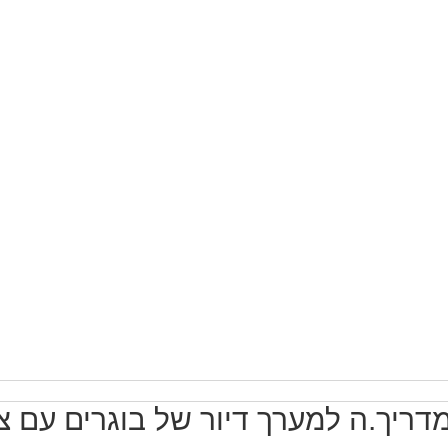
06:30-15:30 / 15:30-23:45 כולל שעות נוספות 3 פעמים בשבוע.
מכונות,
לא נדרש ניסיון
עבודה מועדפת
עבודה ללא ניסיון
עבודה עם שעות נ
תנאים סוציאליים - מתנות בחגים, קרן פנסיה, ימי חופשה ומחלה ועוד'...
דריך.ה למערך דיור של בוגרים עם צ