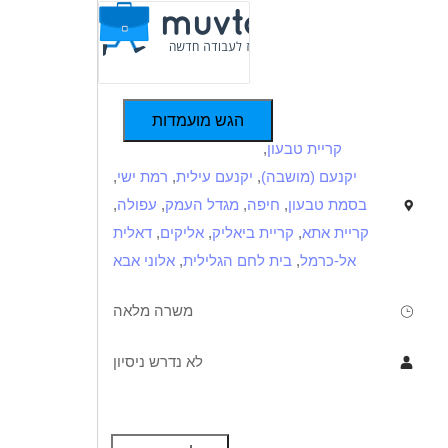
הגש מועמדות
קריית טבעון
,
יקנעם (מושבה)
,
יקנעם עילית
,
רמת ישי
,
בסמת טבעון
,
חיפה
,
מגדל העמק
,
עפולה
,
קריית אתא
,
קריית ביאליק
,
אליקים
,
דאלית
אל-כרמל
,
בית לחם הגלילית
,
אלוני אבא
משרה מלאה
לא נדרש ניסיון
תיאור
דרישות