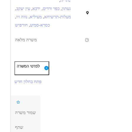
נהריה
,
געתון
,
כפר ורדים
,
ירכא
,
עין יעקב
,
מעלות-תרשיחא
,
מעיליא
,
נווה זיו
,
כסרא-סמיע
,
חורפיש
משרה מלאה
תיאור
דרישות
לפרטי המשרה
תכנות NC למכונות כרסום 3-5 צירים
3 שנים ניסיון בתכנות NC לחלקי עב"ש כרסום.
תכנות NC למחרטה משולבת כרסום וחריטה -יתרון
פתח בחלון חדש
ידע ניסיון בתוכנת SOLID CAM / CIMATRON /GIBBS CAM
יעול תוכניות NC קימות לשיפור טכנולוגיה
שליטה מלאה בקריאת שרטוטים
ליווי תהליכי SET-UP לטכנולוגיות חדשות
שליטה טובה בטולרנסים גיאומטרים GD T
עמידה ביעדים ולוחות זמנים
ידע וניסיון בטכנולוגית עיבוד שבבי כרסום / חריטה יתרון
שמור משרה
ניסיון בפיתוח מתקני דפינה חכמים לעיבוד
שליטה בישומי מחשב OFFICE
שתף