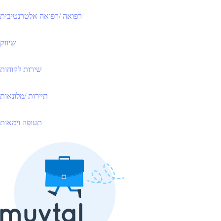
רפואה /רפואה אלטרנטיבית
שיווק
שירות לקוחות
תיירות /מלונאות
תעופה וימאות