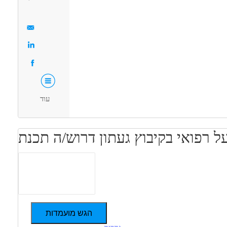
חינוך, הוראה והדרכה - מדריך/ה
מאפייני משרה
תאים כעבודה שניה
משרה חלקית
סטודנטים
אקדמאים ללא נסיון
המגזר
החרדי
חיילים משוחררים
עוד
הגש מועמדות