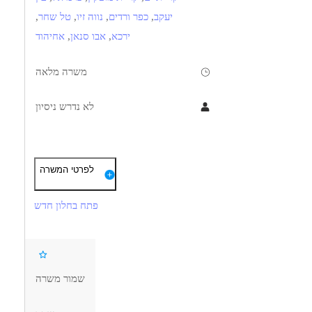
יעקב
,
כפר ורדים
,
נווה זיו
,
טל שחר
,
ירכא
,
אבו סנאן
,
אחיהוד
משרה מלאה
לא נדרש ניסיון
תיאור
דרישות
לפרטי המשרה
עבודה עצמאית מול גיליון עיבוד והוראות עבודה.
ראייה טובה – חובה!!
פתח בחלון חדש
תפעול מכונת התזה 5 צירים + בדיקות איכות בתהליך
ידע בסיסי בקריאת שרטוט טכני
עברית-קריאה כתיבה ודיבור – חובה!!
שמור משרה