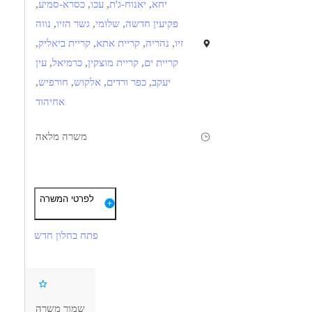
יחא
,
יאנוח-ג'ת
,
עכו
,
כסרא-סמיע
,
פקיעין חדשה
,
שלומי
,
גשר הזיו
,
נווה
זיו
,
נהריה
,
קריית אתא
,
קריית ביאליק
,
קריית ים
,
קריית מוצקין
,
כרמיאל
,
עין
יעקב
,
כפר ורדים
,
אלקוש
,
חורפיש
,
אחיהוד
משרה מלאה
תיאור
דרישות
לפרטי המשרה
לה וכיוון של כרסום CNC מסוג 5 צירים, כרסום CNC
ניסיון קודם כמפעיל של מכונות כרסום - CNC 5 צירים
 על פי גיליון עיבוד, הכנת המכונה לפעולה לפי הוראות, החלפת חלקים,
פתח בחלון חדש
ורת של חלקים תוך כדי תהליך על-פי הנחיות של הנדסה ואיכות ומעקב
ובקרה אחר תקלות בתהליך היצור.
ידע בהכנת מכונה לפעולה
שמור משרה