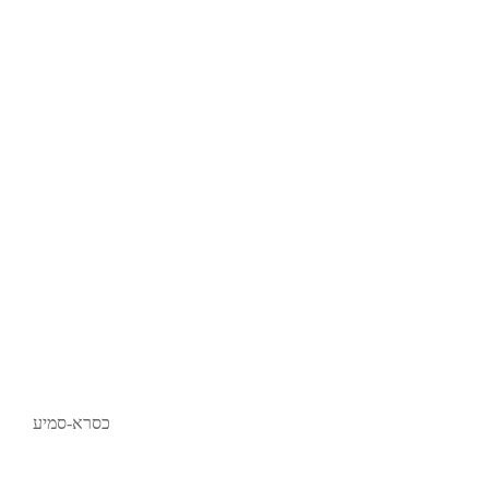
כסרא-סמיע