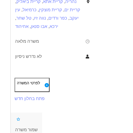
נהריה
,
קריית אתא
,
קריית ביאליק
,
קריית ים
,
קריית מוצקין
,
כרמיאל
,
עין
יעקב
,
כפר ורדים
,
נווה זיו
,
טל שחר
,
ירכא
,
אבו סנאן
,
אחיהוד
משרה מלאה
לא נדרש ניסיון
תיאור
דרישות
לפרטי המשרה
עבודה עצמאית מול גיליון עיבוד והוראות עבודה.
ראייה טובה – חובה!!
פתח בחלון חדש
תפעול מכונת התזה 5 צירים + בדיקות איכות בתהליך
ידע בסיסי בקריאת שרטוט טכני
עברית-קריאה כתיבה ודיבור – חובה!!
שמור משרה