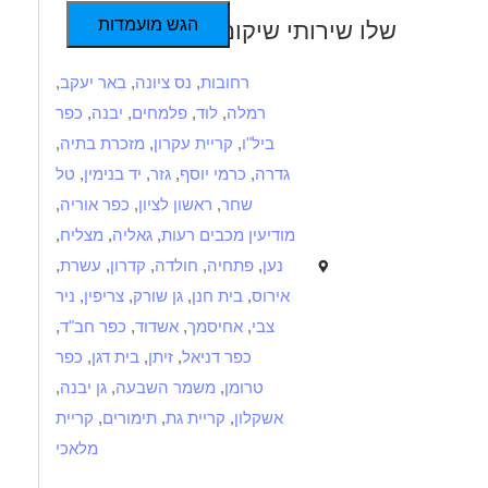
הגש מועמדות
שלו שירותי שיקום
רחובות
,
נס ציונה
,
באר יעקב
,
רמלה
,
לוד
,
פלמחים
,
יבנה
,
כפר
ביל"ו
,
קריית עקרון
,
מזכרת בתיה
,
גדרה
,
כרמי יוסף
,
גזר
,
יד בנימין
,
טל
שחר
,
ראשון לציון
,
כפר אוריה
,
מודיעין מכבים רעות
,
גאליה
,
מצליח
,
נען
,
פתחיה
,
חולדה
,
קדרון
,
עשרת
,
אירוס
,
בית חנן
,
גן שורק
,
צריפין
,
ניר
צבי
,
אחיסמך
,
אשדוד
,
כפר חב"ד
,
כפר דניאל
,
זיתן
,
בית דגן
,
כפר
טרומן
,
משמר השבעה
,
גן יבנה
,
אשקלון
,
קריית גת
,
תימורים
,
קריית
מלאכי