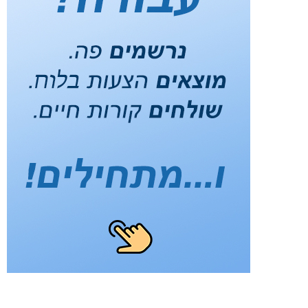
דרושים בתחום
צור ותעשיה - מפעיל/ת מכונות
מכונות, ייצור ותעשיה - עובדי ייצור
מאפייני משרה
עבודה בלילה
משרה מלאה
בני 50 פלוס
בני 40 פלוס
המגזר הדתי