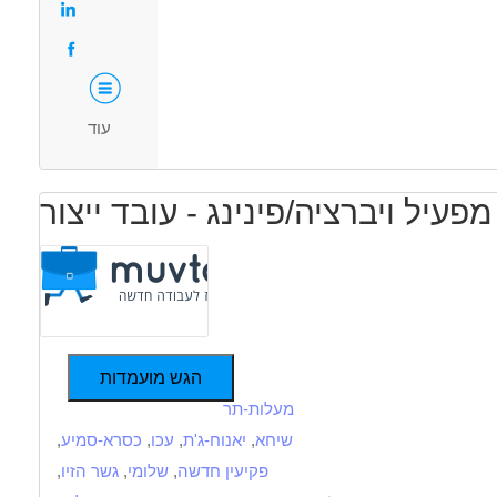
סביבת עבודה חמה, מקצועית ותומכת
בודה שניה
עבודה מיידית
משרה חלקית
סטודנטים
אקדמאים ללא
נסיון
המגזר החרדי
עוד
מפעיל ויברציה/פינינג - עובד ייצור
הגש מועמדות
מעלות-תר
שיחא
,
יאנוח-ג'ת
,
עכו
,
כסרא-סמיע
,
פקיעין חדשה
,
שלומי
,
גשר הזיו
,