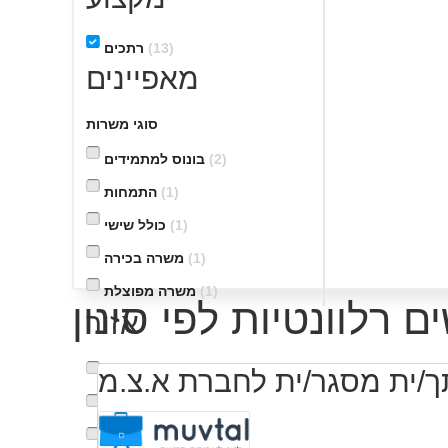
(13)
רתכים
מאפיינים
סוגי משרות
(2)
בונוס למתמידים
(1)
התמחות
(1)
כולל שישי
(1)
משרה בכירה
(1)
משרה מפוצלת
אזור
(1)
מתאים כעבודה שניה
(1)
עבודה בלילה
ך/ית מסגר/ית לחברת א.צ.מ
(2)
אזור הדרום
עבודה בשעות גמישות
(3)
אזור השפלה
(1)
(1)
חדרה והסביבה