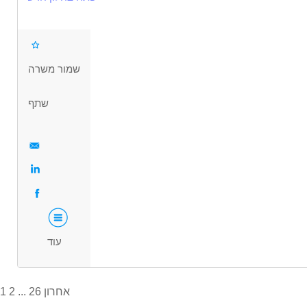
• ניסיון עבודה במוקד - יתרון.
ללימודים אקדמיים. במסגרת התפקיד:
• יכולת עבודה בצוות.
• מתן שירות במגוון נושאים לסטודנטים/יות של האוניברסיטה הפתוחה בסביבה
• כושר ביטוי מעולה.
נעימה, דינמית, משפחתית.
שמור משרה
• מענה לשיחות נכנסות ומגוון ערוצי תקשורת כתובה.
דרושים בתחום
• עבודה בסביבה צוותית ובאווירה נעימה ותומכת.
שתף
שירות לקוחות - בק-אופיס
שירות לקוחות - נציג/ת שירות לקוחות
• מה תקבלו?
מאפייני משרה
• עבודה בסביבה נעימה.
• הכשרה מקיפה וליווי צמוד על חשבוננו.
עבודה מיידית
משרה מלאה
עבודת משמרות
• אפשרויות קידום מגוונות בארגון למתאימים/ות.
• מחכים רק לכם/ן - לחצו והצטרפו לצוות שלנו.
עוד
אחרון
26
...
2
1