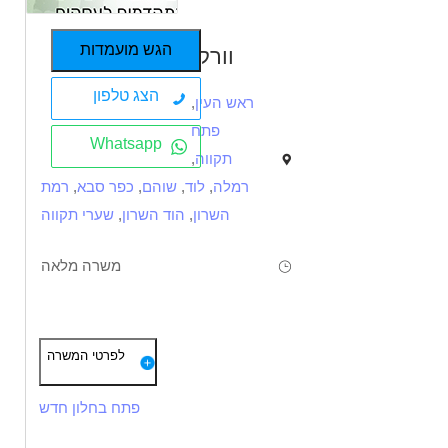
הגש מועמדות
וורקי
הצג טלפון
ראש העין
,
פתח
Whatsapp
תקווה
,
רמלה
,
לוד
,
שוהם
,
כפר סבא
,
רמת
השרון
,
הוד השרון
,
שערי תקווה
משרה מלאה
תיאור
דרישות
לפרטי המשרה
דרושים נהגי ג' 12 ו 15 טון לחברה מובילה בראש העין!
א-ה ללא ימי שישי
פתח בחלון חדש