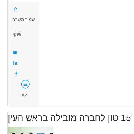
מעל גיל 24 ומעל שנתיים רישיון ג' וניסיון
שכר לנהגי 12 טון -10000 ש"ח +משאית צמודה +פרמיות של 1000 ש"ח +5 ש"ח
דרושים בתחום
שמור משרה
על החזרת משטחים +55 ש"ח תן ביס כל יום!
 רכב ותחבורה - נהג/ת חלוקה
נהגים, רכב ותחבורה - נהג/ת שינוע
שתף
שכר לנהגי 15 טון-11000 ש"ח +משאית צמודה +1000 ש"ח פרמיות כל חודש +5
מאפייני משרה
ש"ח על החזרת משטחים +55 ש"ח תן ביס כל חודש!
משרה מלאה
עוד