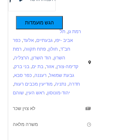
הגש מועמדות
רמת גן
,
תל
אביב -יפו
,
גבעתיים
,
אלעד
,
כפר
חב"ד
,
חולון
,
פתח תקווה
,
רמת
השרון
,
הוד השרון
,
הרצליה
,
קדימה-צורן
,
אזור
,
בת ים
,
בני ברק
,
גבעת שמואל
,
רעננה
,
כפר סבא
,
חדרה
,
נתניה
,
מודיעין מכבים רעות
,
יהוד-מונוסון
,
ראש העין
,
שוהם
לא צוין שכר
משרה מלאה