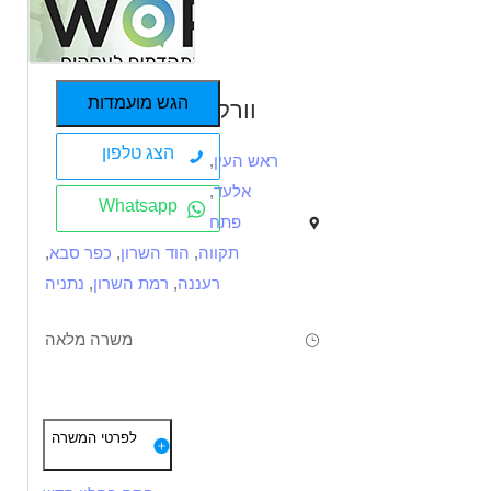
הגש מועמדות
וורקי
הצג טלפון
ראש העין
,
אלעד
,
Whatsapp
פתח
תקווה
,
הוד השרון
,
כפר סבא
,
רעננה
,
רמת השרון
,
נתניה
משרה מלאה
תיאור
דרישות
לפרטי המשרה
דרושים נהגי ג' 12 ו 15 טון לחברה מובילה בראש העין!
א-ה ללא ימי שישי !