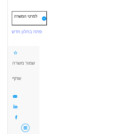
תיאור
דרישות
לפרטי המשרה
הסמכת רו"ח
פתח בחלון חדש
ניסיון של לפחות שנתיים במשרד רואי חשבון
משרד רואי חשבון מגייס רו"ח עם הסמכה וניסיון קודם במשרד
הכרות עם קונטו, שרוני, שעם וחשבשבת
הכנת דוחות כספיים, דוחות מס ועבודה מול רשויות המס
עובדים עם תוכנות קונטו, שרוני, שעם וחשבשבת
המשרה לנשים וגברים כאחד
שמור משרה
דרושים בתחום
שתף
חשבונאות וכספים - עוזר/ת חשב
חשבונאות וכספים - רואה חשבון
מאפייני משרה
משרה מלאה