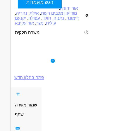
הגש מועמדות
אור יהודה
,
מודיעין מכבים רעות
,
אילת
,
נהריה
,
דימונה
,
נתניה
,
חולון
,
עפולה
,
יקנעם
עילית
,
נשר
,
אור עקיבא
משרה חלקית
תיאור
דרישות
ם מחפשת נשות ואנשים מקצוע מתחומי הטיפול והחינוך לעבודה
לפרטי המשרה
מרתקת הכוללת הדרכה מקצועית והתפתחות אישית.
מחפשות אותך:
-בעל.ת תואר ראשון או שני מתחומי הטיפול או החינוך.
ל החברה למתנס"ים מפעילה קבוצות חברתיות לא.נשים מהמגוון
- ניסיון בהדרכה/ הנחיית קבוצות - יתרון.
האוטיסטי אן עם לקויות למידה מורכבות.
פתח בחלון חדש
- ניסיון בעבודה עם צרכים מיוחדים- יתרון.
- מחויבות לטווח ארוך.
למה כדאי לעבוד איתנו:
-צבירת ניסיון בריכוז והנחיה של קבוצות רכבת.
-למידה והתנסות דרך גישות חדשניות לעבודה עם א.נשים מהמגוון האוטיסטי
דרושים בתחום
וא.נשים עם לקויות למידה מורכבות.
שמור משרה
- הדרכה פרטנית, קבוצתית והכשרה ייעודית לאורך השנה.
מדעי החברה - עבודה סוציאלית ורווחה
שתף
מאפייני משרה
משרה חלקית