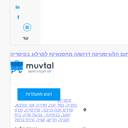
עוד
ם הלוגיסטיקה דרוש/ה מחסנאי/ת למרלוג בקיסריה
הגש מועמדות
קיסריה
,
נתניה
,
כפר יונה
,
חדרה
,
אור עקיבא
,
פרדס חנה-כרכור
,
פרדסייה
,
זכרון
יעקב
,
בנימינה - גבעת עדה
,
בית
חנניה
,
חריש
,
קציר
,
טירת כרמל