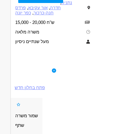
נתניה
,
חדרה
,
אור עקיבא
,
פרדס
חנה-כרכור
,
כפר יונה
15,000 - 20,000 ש"ח
משרה מלאה
מעל שנתיים ניסיון
תיאור
דרישות
ם ותיקה ומצליחה בנתניה דרוש/ה איש/ת מכירות למשרה מלאה
לפרטי המשרה
רקע/ידע ונסיון קודם בתחום הרכב -יתרון.
ניסיון במכירות בתחום הרכב - יתקון
*יש לציין בקורות החיים ציפיות שכר וזמינות*
וורבליות, "ראש גדול", יכולת ניהול מו"מ.
פתח בחלון חדש
יכולת עבודה עצמאית.
יכולת עבודה בצוות.
יכולת עמידה בריבוי משימות במקביל.
**** שכר בסיס מפנק + אחוז ממכירות ללא הגבלת סכומים****
שמור משרה
המודעה פונה לגברים ונשים כאחד/ת.
שתף
דרושים בתחום