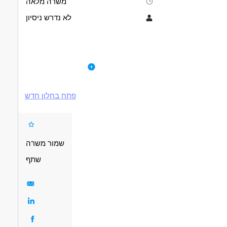
משרה מלאה
לא נדרש ניסיון
תיאור
דרישות
תיאור התפקיד
לפרטי המשרה
קבלת סחורה, בדיקה ואימות כמויות בהתאם לתעודות משלוח.
דרישות התפקיד
אחסון וסידור סחורה בהתאם לנהלי החברה.
ניסיון קודם בעבודה במחסן – חובה.
ליקוט וניפוק הזמנות ללקוחות.
ידע בסיסי בעבודה עם מחשב ומערכות ניהול מלאי – חובה.
עבודה שוטפת עם מערכת ניהול מלאי ממוחשבת (ERP/WMS).
פתח בחלון חדש
ניסיון בעבודה עם מסופון – יתרון.
ביצוע ספירות מלאי תקופתיות ודיווח על פערים.
יכולת עבודה פיזית מתונה.
שמירה על סדר, ניקיון ובטיחות במחסן.
אחריות, סדר, דיוק ויכולת עבודה בצוות.
סיוע במשימות לוגיסטיות נוספות בהתאם לצורך.
היקף המשרה
משרה מלאה.
ימים א'–ה' בין השעות 08:00–17:00.
שמור משרה
מיקום המשרה: מרלוג קיסריה.
שתף
המשרה מיועדת לנשים ולגברים כאחד.
דרושים בתחום
נים ולוגיסטיקה - מלקטים
מחסנים ולוגיסטיקה - עובדים כלליים
מאפייני משרה