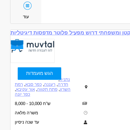
ן
משרה מלאה
אקדמאים ללא נסיון
חיילים משוחררים
המגזר הדתי
עוד
קטן ומשפחתי דרוש מפעיל פלוטר מדפסות דיגיטליות
הגש מועמדות
נתניה
,
חדרה
,
רעננה
,
כפר סבא
,
רמת
השרון
,
פתח תקווה
,
אור עקיבא
,
כפר יונה
8,000 - 10,000 ש"ח
משרה מלאה
עד שנה ניסיון