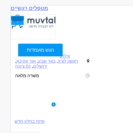
מטפלים רגשיים
הגש מועמדות
אילת
,
ראשון לציון
,
באר שבע
,
אור עקיבא
,
ירושלים
,
נס ציונה
משרה מלאה
תיאור
דרישות
תעצרו 👨‍🦼👨‍🦼
לפרטי המשרה
דרישות התפקיד:
וך מיוחד מבית צעד קדימה מגייס מטפלים רגשיים במגוון תחומים
• ניסיון יתרון.
•תעודות בהתאם
פתח בחלון חדש
דרושים בתחום