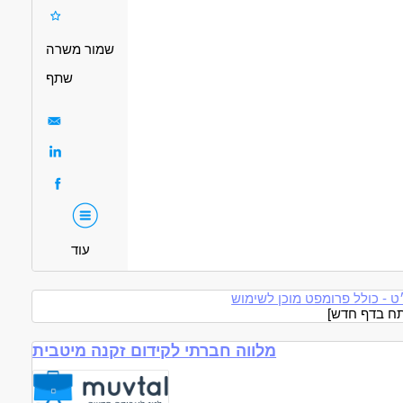
, הוראה והדרכה - טיפול בילדים
חינוך, הוראה והדרכה - מטפל/ת
מאפייני משרה
שמור משרה
חלקית
המגזר החרדי
בני 50 פלוס
בני 40 פלוס
אמהות
המגזר הדתי
שתף
עוד
 - כולל פרומפט מוכן לשימוש
מלווה חברתי לקידום זקנה מיטבית