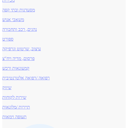
מכירות
מסעדנות ובתי קפה
משאבי אנוש
נהגים, רכב ותחבורה
ספורט
עיצוב, שרטוט וגרפיקה
פרסום, מדיה ויח"צ
קמעונאות ורכש
רפואה /רפואה אלטרנטיבית
שיווק
שירות לקוחות
תיירות /מלונאות
תעופה וימאות