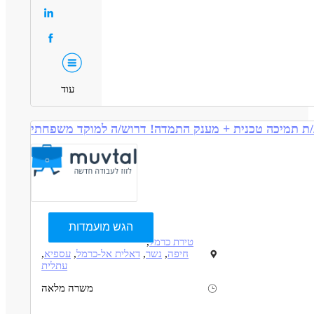
עוד
/ת תמיכה טכנית + מענק התמדה! דרוש/ה למוקד משפחתי
הגש מועמדות
טירת כרמל
,
חיפה
,
נשר
,
דאלית אל-כרמל
,
עספיא
,
עתלית
משרה מלאה