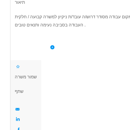
תיאור
העבודה בסביבה נעימה ותנאים טובים .
✔ עבודה קבועה
דרישות
✔ שעות נוחות
לפרטי המשרה
✔ מתאים גם להשלמת הכנסה
נדרש/ת רצינות ואחריות
אחראיות למקום עבודה
שעות נוספות - במידת הצורך
שמור משרה
דרושים בתחום
שתף
אחזקה וניקיון - עובד/ת כללי
אחזקה וניקיון - עובדי ניקיון
מאפייני משרה
אים כעבודה שניה
עבודה עם שעות נוספות
עבודה מיידית
משרה