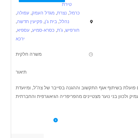
טירת
כרמל
,
נצרת
,
מגדל העמק
,
עפולה
,
נהלל
,
בית ג'ן
,
פקיעין חדשה
,
חורפיש
,
ג'ת
,
כסרא-סמיע
,
עספיא
,
ירכא
משרה חלקית
תיאור
ם פועלת בשיתוף אגף התקשוב וההגנה בסייבר של צה"ל, ומיועדת
יק ולכוון בני נוער מצטיינים מהפריפריה הגיאוגרפית והחברתית
תוכנה והשירות הטכנולוגי בצה"ל, תוך הכנה להשתלבות עתידית
דרישות
בתחומי ההייטק.
לפרטי המשרה
חריות כוללים הכנה והעברת מפגשים ותרגולים, בדיקת תרגילים
ת מלווה את החניכים, מהווה דמות משמעותית ותומכת, ועומד/ת
שי וקבוצתי, בניית תכניות חניכה אישיות וניהול קשר עם החניכים.