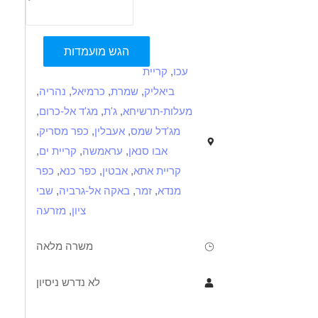
הגש מועמדות
עכו
,
קריית
ביאליק
,
שמרת
,
כרמיאל
,
נהריה
,
מעלות-תרשיחא
,
ג'ת
,
מג'ד אל-כרום
,
מג'דל שמס
,
אעבלין
,
כפר מסריק
,
אבו סנאן
,
עראמשה
,
קריית ים
,
קריית אתא
,
אבטין
,
כפר כנא
,
כפר
מנדא
,
זמר
,
באקה אל-גרביה
,
שבי
ציון
,
מזרעה
משרה מלאה
לא נדרש ניסיון