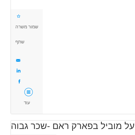
ניסיון ביצוע בדיקות כימיה ומיקרוביולוגיה - יתרון
בדיקת חומרי גלם חדשים
יכולת עבודה בצוות
מענה לבקשות לקוח
קריאה וכתיבה אנגלית –רמה טובה מאוד
ם חדשים ואו התאמת מוצרים קיימים לדרישות חדשות של הלקוח
שמור משרה
שינוי עצי מוצר ומפרטים בהתאם לדרישות הייצור\QA\לקוח
דרושים בתחום
שעות וימי עבודה א-ה בין 07:00-16:00
שתף
מדעים מדוייקים - הנדסת מזון
מדעים מדוייקים - כימיה
מאפייני משרה
משרה מלאה
עוד