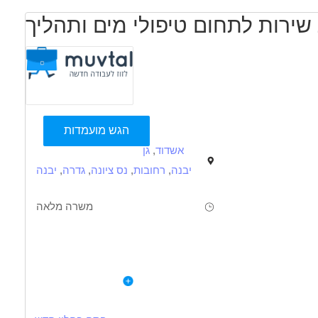
שירות לתחום טיפולי מים ותהליך
הגש מועמדות
אשדוד
,
גן
יבנה
,
רחובות
,
נס ציונה
,
גדרה
,
יבנה
משרה מלאה
תיאור
דרישות
לפרטי המשרה
טכנאי/ת הנדסאי/ת כימיה/מים/מכונות
 כימיקלים ,קשר צמוד למהנדסי האתר בתחום טיפולי מים ותהליך
עדיפות לאזור גאוגרפי צפון חיפה – חדרה