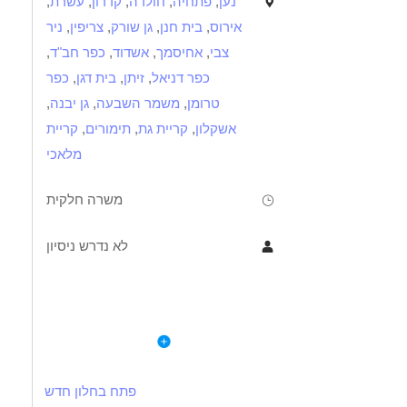
נען
,
פתחיה
,
חולדה
,
קדרון
,
עשרת
,
אירוס
,
בית חנן
,
גן שורק
,
צריפין
,
ניר
צבי
,
אחיסמך
,
אשדוד
,
כפר חב"ד
,
כפר דניאל
,
זיתן
,
בית דגן
,
כפר
טרומן
,
משמר השבעה
,
גן יבנה
,
אשקלון
,
קריית גת
,
תימורים
,
קריית
מלאכי
משרה חלקית
לא נדרש ניסיון
תיאור
דרישות
לפרטי המשרה
דרישות התפקיד:
על התפקיד:
רצון לעבודה משמעותית עם הורים מתמודדי נפש
פתח בחלון חדש
ליווי אישי להורים בפיתוח מיומנויות הוריות וחיזוק עצמאותם