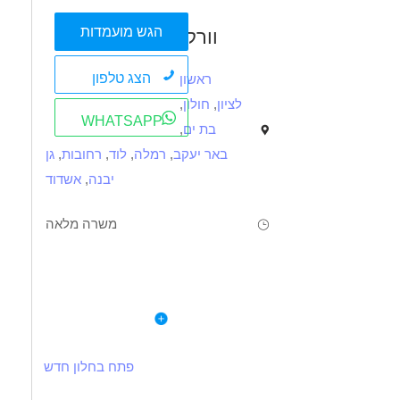
הגש מועמדות
וורקי
הצג טלפון
ראשון
לציון
,
חולון
,
WHATSAPP
בת ים
,
באר יעקב
,
רמלה
,
לוד
,
רחובות
,
גן
יבנה
,
אשדוד
משרה מלאה
תיאור
דרישות
לפרטי המשרה
חלוקה בתחום הקמונעאות
נכונות לעבודה פיזית של חלוקה
א-ה 06:30-15:30
פתח בחלון חדש
ימי שישי אחת לחודש 06:30-10:30
דרושים בתחום