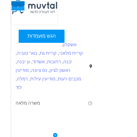
הגש מועמדות
אשקלון
,
קריית מלאכי
,
קריית גת
,
באר טוביה
,
יבנה
,
רחובות
,
אשדוד
,
גן יבנה
,
ראשון לציון
,
נס ציונה
,
מודיעין
מכבים רעות
,
מודיעין עילית
,
רמלה
,
לוד
משרה מלאה
תיאור
דרישות
לפרטי המשרה
 מובילה עם תנאים מעולים דרוש/ה מחסנאי/ת עם רישיון מלגזה