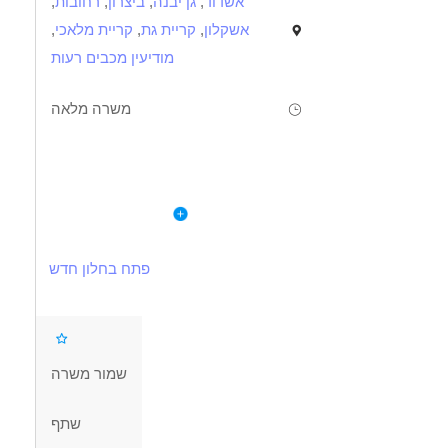
אשדוד
,
גן יבנה
,
ביצרון
,
רחובות
,
אשקלון
,
קריית גת
,
קריית מלאכי
,
מודיעין מכבים רעות
משרה מלאה
תיאור
דרישות
לפרטי המשרה
עבודה בחברה משפחתית, מקדמת, מעצימה ומאפשרת,
תואר ראשון במקצועות הטיפול/ניהול - חובה,
הדרכה רגשית, תהליכית וניהולית,
ניסיון של לפחות שנתיים בניהול-חובה,
פתח בחלון חדש
יכולת מין וגיוס במקצועות הטיפול.
ניסיון בעבודה בתחום המוגבלויות/ נוער בסיכון- יתרון,
יכולת הובלה והנעת צוות,
תפקיד המנהל/ת:
יצירתיות ואמונה בשינוי.
להוביל את המסגרת כמרחב בטוח ומקדם עבור הילדים והנוער.
שמור משרה
משרה זו פונה לנשים וגברים כאחד.
עיקרי התפקיד :
שתף
הדרכה רגשית, תהליכית וניהולית,