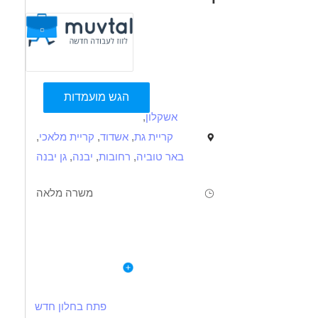
הגש מועמדות
אשקלון
,
קריית גת
,
אשדוד
,
קריית מלאכי
,
באר טוביה
,
רחובות
,
יבנה
,
גן יבנה
משרה מלאה
תיאור
דרישות
לפרטי המשרה
תפעול תהליכי פרמנטציה
השכלה: הנדסת מזון/ ביוטכנולוגיה/כימיה –חובה
תמיכה בתהליכי ייצור במפעל
ניסיון בחברות מזון או בתעשייה הכימית– יתרון משמעותי
פתח בחלון חדש
ביצוע בדיקות כימיות עבור הייצור