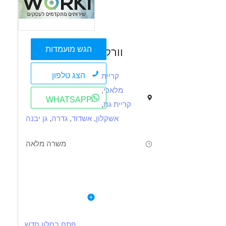
הגש מועמדות
וורקי
הצג טלפון
קריית
מלאכי
,
WHATSAPP
קריית גת
,
אשקלון
,
אשדוד
,
גדרה
,
גן יבנה
משרה מלאה
תיאור
דרישות
לפרטי המשרה
דרוש נהג חלוקה 15 טון לחברה מובילה בקריית מלאכי !!
א-ה
רישיון ג' 15 טון מעל גיל 24 חובה
פתח בחלון חדש