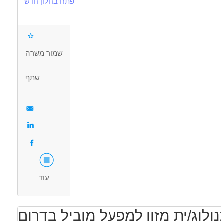
פתח בחלון חדש
ניסיון בתפקידי שטח, שרות ואחזקה בתעשייה - יתרון
ביצוע אנליזות והפקת דוחות לכל בעלי העניין
משרה מלאה א-ה 08-17
דרושים בתחום
שמור משרה
מכונות, ייצור ותעשיה - טכנאי /הנדסאי מכונות
שתף
מאפייני משרה
משרה מלאה
עוד
ולוג/ית מזון למפעל מוביל בדרום