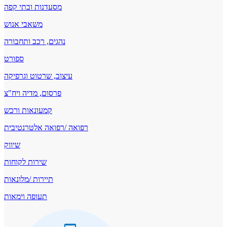
מסעדנות ובתי קפה
משאבי אנוש
נהגים, רכב ותחבורה
ספורט
עיצוב, שרטוט וגרפיקה
פרסום, מדיה ויח"צ
קמעונאות ורכש
רפואה /רפואה אלטרנטיבית
שיווק
שירות לקוחות
תיירות /מלונאות
תעופה וימאות