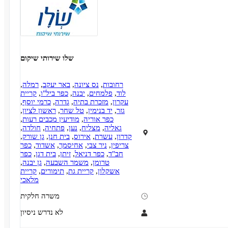
שלו שירותי שיקום
רחובות
,
נס ציונה
,
באר יעקב
,
רמלה
,
לוד
,
פלמחים
,
יבנה
,
כפר ביל"ו
,
קריית
עקרון
,
מזכרת בתיה
,
גדרה
,
כרמי יוסף
,
גזר
,
יד בנימין
,
טל שחר
,
ראשון לציון
,
כפר אוריה
,
מודיעין מכבים רעות
,
גאליה
,
מצליח
,
נען
,
פתחיה
,
חולדה
,
קדרון
,
עשרת
,
אירוס
,
בית חנן
,
גן שורק
,
צריפין
,
ניר צבי
,
אחיסמך
,
אשדוד
,
כפר
חב"ד
,
כפר דניאל
,
זיתן
,
בית דגן
,
כפר
טרומן
,
משמר השבעה
,
גן יבנה
,
אשקלון
,
קריית גת
,
תימורים
,
קריית
מלאכי
משרה חלקית
לא נדרש ניסיון