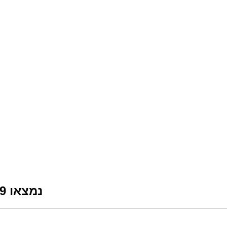
נמצאו 9 מודעות דרושים רלוונטיות לפי סינון