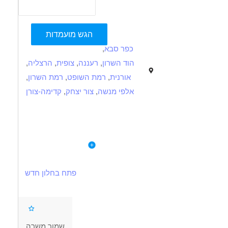
הגש מועמדות
כפר סבא
,
הוד השרון
,
רעננה
,
צופית
,
הרצליה
,
אורנית
,
רמת השופט
,
רמת השרון
,
אלפי מנשה
,
צור יצחק
,
קדימה-צורן
תיאור
דרישות
לפרטי המשרה
ניסיון בהדרכה/פיקוד – יתרון גדול!
בתחום משחקי פיינטבול ולייזר טאג דרושים.ות מדריכים אלופים
ניידות – חובה
פתח בחלון חדש
יחסי אנוש מעולים
למתאימים.ות תנאים מעולים וסביבת עבודה איכותית.
נכונות לעבודה בסופ"ש
דרושים בתחום
שמור משרה