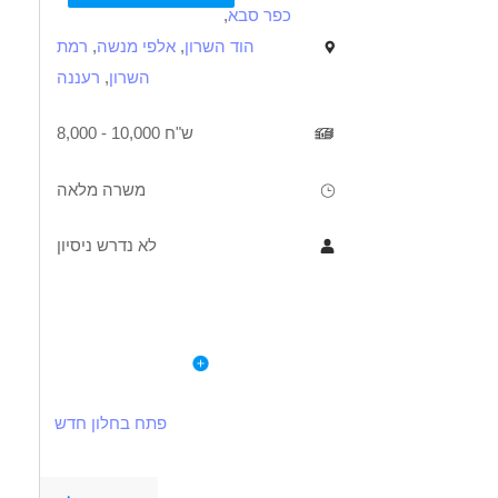
כפר סבא
,
הוד השרון
,
אלפי מנשה
,
רמת
השרון
,
רעננה
8,000 - 10,000 ש"ח
משרה מלאה
לא נדרש ניסיון
תיאור
דרישות
לפרטי המשרה
תיאור התפקיד:
דרישות התפקיד:
מתן שירות פרונטלי לקהל בנושאי תשלומים, אישורים ועוד.
ניסיון בשירות לקוחות - יתרון משמעותי.
פתח בחלון חדש
מענה טלפוני מקצועי לפניות תושבים בשעות שאין קבלת קהל.
ניסיון בתחומי גבייה/כספים - יתרון.
ביצוע תהליכי גביית כספים ומעקב אחר תשלומים.
שליטה ביישומי מחשב (Word, Excel, Outlook) - חובה.
התנהלות מול ממשקים פנים וחוץ ארגוניים.