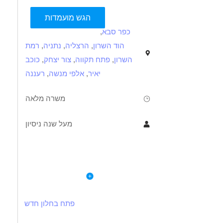
הגש מועמדות
כפר סבא
,
הוד השרון
,
הרצליה
,
נתניה
,
רמת
השרון
,
פתח תקווה
,
צור יצחק
,
כוכב
יאיר
,
אלפי מנשה
,
רעננה
משרה מלאה
מעל שנה ניסיון
תיאור
דרישות
לפרטי המשרה
ניסיון של מעל שנתיים בתחום
אופציה לשעות גמישות והתמחות במשרד
ניסיון בביקורת והכנת דוחות שנתיים לחברות ולעצמאיים
פתח בחלון חדש
ניסיון בפיקוח על הנהלת חשבונות- יתרון