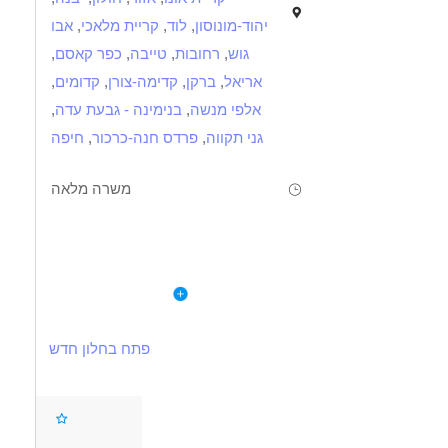
יהוד-מונוסון
,
לוד
,
קריית מלאכי
,
אבו
גוש
,
רחובות
,
טייבה
,
כפר קאסם
,
אריאל
,
ברקן
,
קדימה-צורן
,
קדומים
,
אלפי מנשה
,
בנימינה - גבעת עדה
,
גני תקווה
,
פרדס חנה-כרכור
,
חיפה
משרה מלאה
תיאור
דרישות
לפרטי המשרה
לחברה לשרותי גרירה ודרך בפריסה ארצית
א
דרושים מכונאים חשמלאים לניידת שרות
פתח בחלון חדש
המשרה במשמרות כולל סופי שבוע
דרושים בתחום
רכב צמוד
בונוסים
 רכב ותחבורה - מכונאי/ת רכב
נהגים, רכב ותחבורה - נהג/ת גרר
תנאים מצויינים