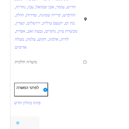
חריש
,
עומר
,
אבן שמואל
,
עכו
,
נהריה
,
חורפיש
,
קריית שמונה
,
שדרות
,
חולון
,
בת ים
,
יקנעם עילית
,
ירושלים
,
קצרין
,
מבשרת ציון
,
נוקדים
,
גבעת זאב
,
אפרת
,
לוזית
,
אלמוג
,
תקוע
,
עלמון
,
מעלה
אדומים
משרה חלקית
תיאור
דרישות
לפרטי המשרה
מה תקבל.י?
‘חונכות לילדים’ היא שירות מטעם משרד הביטחון וחלק מרפורמת ‘נפש אחת’ הפועלת
פתח בחלון חדש
50 ש”ח לשעה
2021 עבור ילדים של נכי צה”ל המתמודדים עם פוסט טראומה ונכות, לליווי רגשי
היקף של 4 שעות שבועיות – בשעות אחה”צ – פעמיים בשבוע
ותמיכתי לילדים שצריכים מישהו שיהיה שם בשבילם – בדיוק כמוך.
ליווי מקצועי