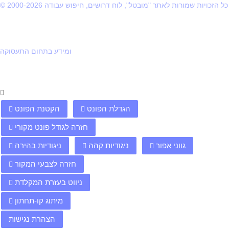
© 2000-2026 כל הזכויות שמורות לאתר "מובטל", לוח דרושים, חיפוש עבודה
ומידע בתחום התעסוקה
הגדלת הפונט
הקטנת הפונט
חזרה לגודל פונט מקורי
גווני אפור
ניגודיות קהה
ניגודיות בהירה
חזרה לצבעי המקור
ניווט בעזרת המקלדת
מיתוג קו-תחתון
הצהרת נגישות