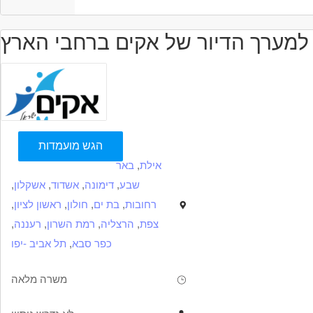
מאפייני משרה
 למערך הדיור של אקים ברחבי הארץ
מעל שנתיים ניסיון
משרה מלאה
הגש מועמדות
אילת
,
באר
שבע
,
דימונה
,
אשדוד
,
אשקלון
,
רחובות
,
בת ים
,
חולון
,
ראשון לציון
,
צפת
,
הרצליה
,
רמת השרון
,
רעננה
,
כפר סבא
,
תל אביב -יפו
משרה מלאה