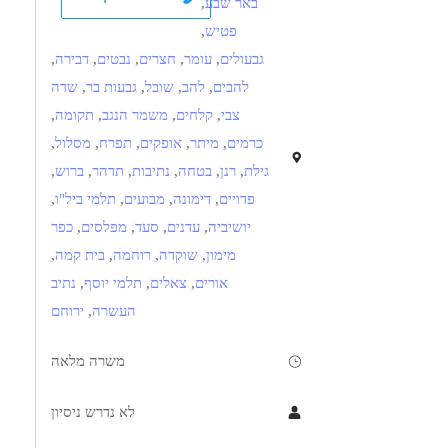
באר שבע
,
פטיש
,
גבעולים
,
עומר
,
חצרים
,
נבטים
,
דבירה
,
להבים
,
להב
,
שובל
,
גבעות בר
,
שדה
צבי
,
קלחים
,
משמר הנגב
,
תקומה
,
כרמים
,
מיתר
,
אופקים
,
תפרח
,
מסלול
,
גילת
,
רנן
,
בטחה
,
נתיבות
,
תדהר
,
ברוש
,
פדויים
,
דימונה
,
מבועים
,
תלמי ביל"ו
,
יושיביה
,
עדנים
,
סעד
,
מפלסים
,
כפר
מימון
,
שוקדה
,
רוחמה
,
בית קמה
,
אורים
,
צאלים
,
תלמי יוסף
,
נתיב
העשרה
,
ירוחם
משרה מלאה
לא נדרש ניסיון