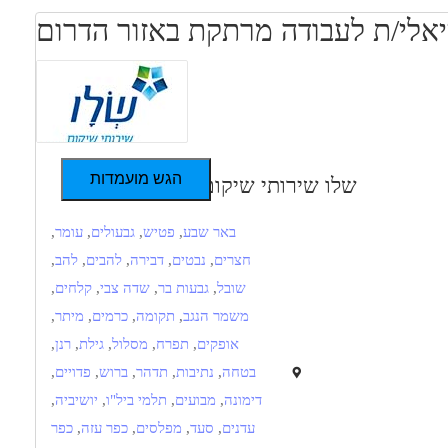
הגש מועמדות
שלו שירותי שיקום
באר שבע
,
פטיש
,
גבעולים
,
עומר
,
חצרים
,
נבטים
,
דבירה
,
להבים
,
להב
,
שובל
,
גבעות בר
,
שדה צבי
,
קלחים
,
משמר הנגב
,
תקומה
,
כרמים
,
מיתר
,
אופקים
,
תפרח
,
מסלול
,
גילת
,
רנן
,
בטחה
,
נתיבות
,
תדהר
,
ברוש
,
פדויים
,
דימונה
,
מבועים
,
תלמי ביל"ו
,
יושיביה
,
עדנים
,
סעד
,
מפלסים
,
כפר עזה
,
כפר