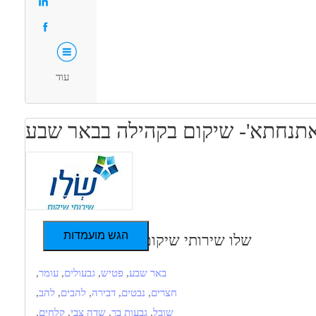
סבסוד לימודים לתואר טיפולי,
המלצה לתואר שני ועוד!
עוד
אתנחתא'- שיקום בקהילה בבאר שבע
הגש מועמדות
שלו שירותי שיקום
באר שבע
,
פטיש
,
גבעולים
,
עומר
,
חצרים
,
נבטים
,
דבירה
,
להבים
,
להב
,
שובל
,
גבעות בר
,
שדה צבי
,
קלחים
,