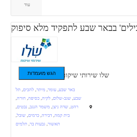
עוד
בילים' בבאר שבע לתפקיד מלא סיפוק
הגש מועמדות
שלו שירותי שיקום
באר שבע
,
עומר
,
מיתר
,
להבים
,
תל
שבע
,
שגב-שלום
,
לקיה
,
כסיפה
,
חורה
,
רהט
,
שדה ניצן
,
משמר הנגב
,
נבטים
,
בית קמה
,
דבירה
,
כרמים
,
שובל
,
תאשור
,
גבעות בר
,
תלמים