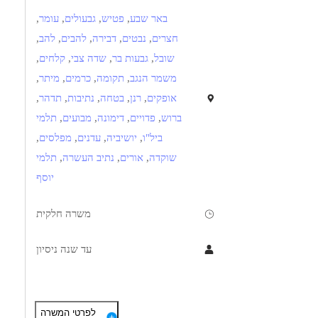
באר שבע
,
פטיש
,
גבעולים
,
עומר
,
חצרים
,
נבטים
,
דבירה
,
להבים
,
להב
,
שובל
,
גבעות בר
,
שדה צבי
,
קלחים
,
משמר הנגב
,
תקומה
,
כרמים
,
מיתר
,
אופקים
,
רנן
,
בטחה
,
נתיבות
,
תדהר
,
ברוש
,
פדויים
,
דימונה
,
מבועים
,
תלמי
ביל"ו
,
יושיביה
,
עדנים
,
מפלסים
,
שוקדה
,
אורים
,
נתיב העשרה
,
תלמי
יוסף
משרה חלקית
עד שנה ניסיון
תיאור
דרישות
לפרטי המשרה