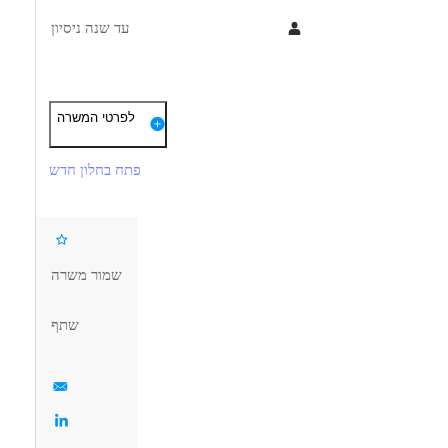
עד שנה ניסיון
תיאור
דרישות
לפרטי המשרה
דרוש/ה עו"ס למקום קסום בבאר שבע להיקף של חצי משרה
תואר ראשון בעבודה סוציאלית- חובה
פתח בחלון חדש
ניסיון בתחום בריאות הנפש לפחות שנה- יתרון
עזרה למתמודדי נפש בשוק העבודה, קשר עם מעסיקים, ליווי לראיונות
ניידות ברכב- חובה
קתי, פיתוח קריירה, ליווי מקיף בשוק התעסוקה, הדרכת צוות מדריכים
ועוד.
דרושים בתחום
שמור משרה
תינתן הדרכה מקצועית קבועה.
מדעי החברה - עבודה סוציאלית ורווחה
שתף
למתאימים.ות:
מאפייני משרה
מענק של 2,000 ש"ח!!
אופציות פיתוח וקידום
עד שנה ניסיון
סטודנטים
אקדמאים ללא נסיון
בני 40 פלוס
סבסוד לימודים לתואר טיפולי
המלצה לתואר שני ועוד!