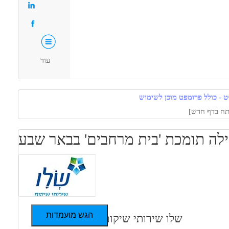
למתאימים.ות:
75% משרה- שעות גמישות
אפשרויות פיתוח וקידום
עוד
סבסוד לימודים לתואר טיפולי
המלצה לתואר שני ועוד!
ט - כולל פרומפט מוכן לשימוש
לה תומכת 'בית מרחבים' בבאר שבע
הגש מועמדות
שלו שירותי שיקום