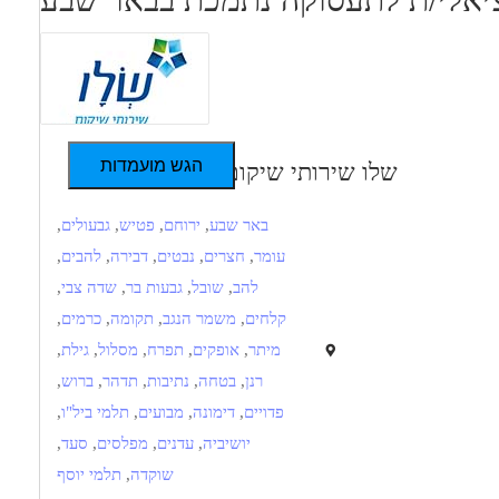
הגש מועמדות
שלו שירותי שיקום
באר שבע
,
ירוחם
,
פטיש
,
גבעולים
,
עומר
,
חצרים
,
נבטים
,
דבירה
,
להבים
,
להב
,
שובל
,
גבעות בר
,
שדה צבי
,
קלחים
,
משמר הנגב
,
תקומה
,
כרמים
,
מיתר
,
אופקים
,
תפרח
,
מסלול
,
גילת
,
רנן
,
בטחה
,
נתיבות
,
תדהר
,
ברוש
,
פדויים
,
דימונה
,
מבועים
,
תלמי ביל"ו
,
יושיביה
,
עדנים
,
מפלסים
,
סעד
,
שוקדה
,
תלמי יוסף