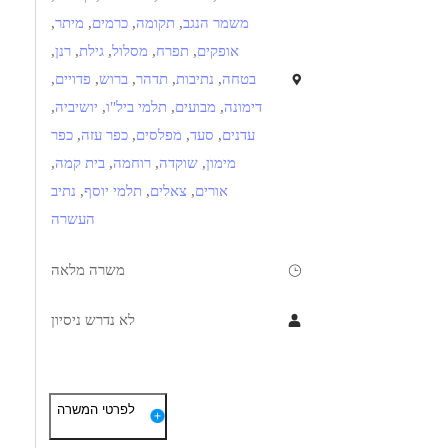
משמר הנגב
,
תקומה
,
כרמים
,
מיתר
,
אופקים
,
תפרח
,
מסלול
,
גילת
,
רנן
,
בטחה
,
נתיבות
,
תדהר
,
ברוש
,
פדויים
,
דימונה
,
מבועים
,
תלמי ביל"ו
,
יושיביה
,
עדנים
,
סעד
,
מפלסים
,
כפר עזה
,
כפר
מימון
,
שוקדה
,
רוחמה
,
בית קמה
,
אורים
,
צאלים
,
תלמי יוסף
,
נתיב
העשרה
משרה מלאה
לא נדרש ניסיון
תיאור
דרישות
לפרטי המשרה