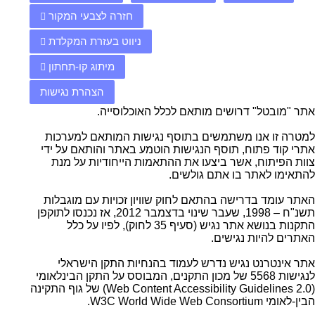
חזרה לצבעי המקור
ניווט בעזרת המקלדת
מיתוג קו-תחתון
הצהרת נגישות
אתר "מובטל" דרושים מותאם לכלל האוכלוסייה.
למטרה זו אנו משתמשים בתוסף נגישות המותאם למערכות
אתרי קוד פתוח, תוסף הנגישות הוטמע באתר והותאם על ידי
צוות הפיתוח, אשר ביצעו את ההתאמות הייחודיות על מנת
להתאימו לאתר בו אתם גולשים.
האתר עומד בדרישה בהתאם לחוק שוויון זכויות עם מוגבלות
תשנ"ח – 1998, שעבר שינוי בדצמבר 2012, אז נכנסו לתוקפן
התקנות בנושא אתר נגיש (סעיף 35 לחוק), לפיו על כלל
האתרים להיות נגישים.
אתר אינטרנט נגיש נדרש לעמוד בהנחיות התקן הישראלי
לנגישות 5568 של מכון התקנים, המבוסס על התקן הבינלאומי
(Web Content Accessibility Guidelines 2.0) של גוף התקינה
הבין-לאומי W3C World Wide Web Consortium.