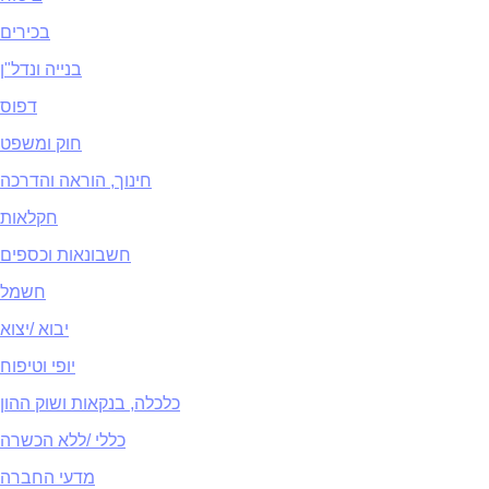
בכירים
בנייה ונדל"ן
דפוס
חוק ומשפט
חינוך, הוראה והדרכה
חקלאות
חשבונאות וכספים
חשמל
יבוא /יצוא
יופי וטיפוח
כלכלה, בנקאות ושוק ההון
כללי /ללא הכשרה
מדעי החברה