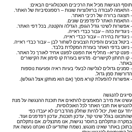
תוסף הנגישות מכיל את הרכיבים הטכנולוגיים הבאים:
- התאמה לעבודה ברזולוציות שונות – רספונסיביות של האתר.
- תצוגה ברורה של רכיבי האתר.
- התאמת האתר לדפדפנים שונים.
- אפשרות לשינוי גודל הגופן, הגדלה והקטנה, בכל דפי האתר.
- ניגודיות כהה – עבור כבדי ראייה.
- ניגודיות בהירה – עבור כבדי ראייה.
- ביטול צבעים והפיכת הצבעים לשחור לבן – עבור כבדי ראייה.
- ניווט בדפי האתר בעזרת המקלדת בלבד.
- פונט קריא– מחליף את הפונט לפונט אחיד לאורך כל האתר.
- קו תחתון לקישורים- מדגיש בעזרת קו סימון את הקישורים
באתר.
- סמנים גדולים לגלישה לבעלי בעיות ראיה ופגיעות נוספות
הדורשות סמן גדול.
- אפשרות להפעלת קורא מסך (אם הוא מותקן אצל הגולש).
סייגים להנגשה
עשינו את מירב המאמצים להתאים את תוכנת ההנגשה על מנת
להנגיש את תכני האתר לכל האוכלוסיות.
יחד עם זאת, יכול להיות שחלק מהדברים לא יעבדו כפי
שהתכוונו בגלל שינוי קוד, עדכון תוכנות, עדכון דפדפנים ועוד.
במקרה ונתקלתם בחוסר נגישות, אנו מתנצלים. אם נתקלתם
בתוכן באתר שאינו מונגש, נשמח שתודיעו לנו ואנחנו נעשה את