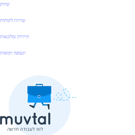
שיווק
שירות לקוחות
תיירות /מלונאות
תעופה וימאות