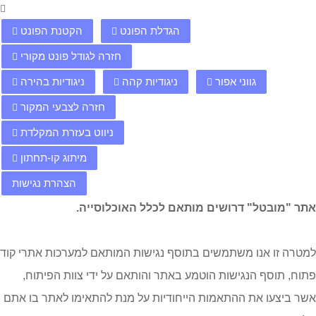
הגדלת הפונט
הקטנת הפונט
חזרה לגודל פונט מקורי
גווני אפור
ניגודיות קהה
ניגודיות בהירה
חזרה לצבעי המקור
ניווט בעזרת המקלדת
מיתוג קו-תחתון
הצהרת נגישות
אתר "מובטל" דרושים מותאם לכלל האוכלוסייה.
למטרה זו אנו משתמשים בתוסף נגישות המותאם למערכות אתרי קוד
פתוח, תוסף הנגישות הוטמע באתר והותאם על ידי צוות הפיתוח,
אשר ביצעו את ההתאמות הייחודיות על מנת להתאימו לאתר בו אתם