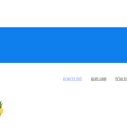
 קו"ח
סוכן חכם
לוח דרושים