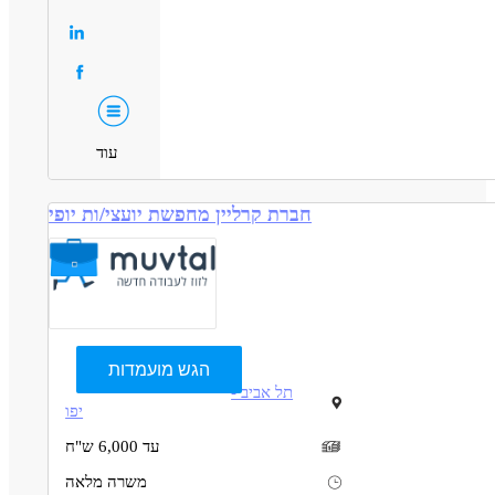
ירות - איש/ת מכירות
מכירות - דייל/ת מכירות
מכירות - דייל/ת שירות
מאפייני משרה
ודנטים
אקדמאים ללא נסיון
חיילים משוחררים
אמהות
בעלי מוגבלויות
עוד
חברת קרליין מחפשת יועצי/ות יופי
הגש מועמדות
תל אביב -
יפו
עד 6,000 ש"ח
משרה מלאה