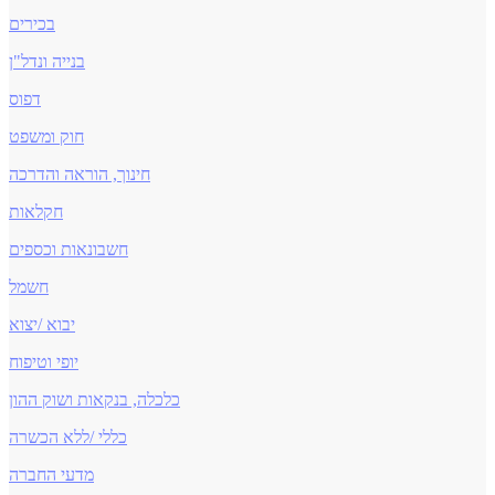
בכירים
בנייה ונדל"ן
דפוס
חוק ומשפט
חינוך, הוראה והדרכה
חקלאות
חשבונאות וכספים
חשמל
יבוא /יצוא
יופי וטיפוח
כלכלה, בנקאות ושוק ההון
כללי /ללא הכשרה
מדעי החברה