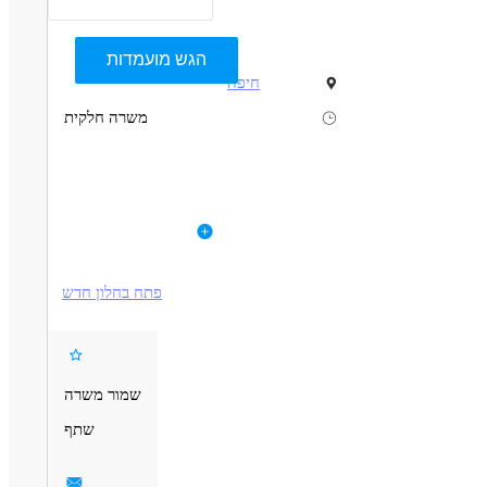
הגש מועמדות
חיפה
משרה חלקית
תיאור
דרישות
עמותת " עזר מציון " מגייסת באזור צפון!
לפרטי המשרה
ניסיון קודם במכירות
דרושים :
מוטיבציה גבוהה להצלחה.
פתח בחלון חדש
נציגי הסברה ומכירה המשרה מתאימה גם לסטודנטים/ות..
חיבור למטרה
יחסי אנוש מעולים
העבודה הינה בסביבה דינמית, צעירה, עם אפשרות ללמוד ולהתקדם.
שמור משרה
משמרות: א'-ה' 9:00-15:00 או 15:00-21:00 לבחירה.
שתף
יציאה לשטח תעשה ממשרדי המטה בחיפה- סמוך ללב המפרץ.
דרושים בתחום