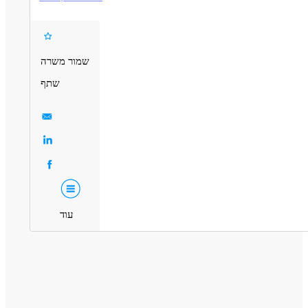
ידע במערכות ממוחשבות
המשרה מיועדת לנשים ולגברים כאחד
דרושים בתחום
מכירות - דייל/ת מכירות
מכירות - מכירות פרונטלי
שמור משרה
מאפייני משרה
שתף
משרה מלאה
עוד