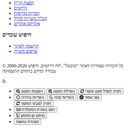
הפצת קו"ח
דרושים
חברות מגייסות
קבלת משרות למייל
אינדקס אתרים
חיפוש עובדים
הרשמה לאתר
פרסום משרה
© 2000-2026 כל הזכויות שמורות לאתר "מובטל", לוח דרושים, חיפוש
עבודה ומידע בתחום התעסוקה
חזרה לגודל פונט מקורי
הגדלת הפונט
הקטנת הפונט
גווני אפור
ניגודיות קהה
ניגודיות בהירה
חזרה לצבעי המקור
ניווט בעזרת המקלדת
מיתוג קו-תחתון
הצהרת נגישות