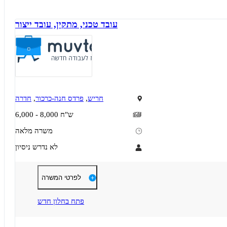
עובד טכני, מתקין, עובד ייצור
חריש
,
פרדס חנה-כרכור
,
חדרה
6,000 - 8,000 ש"ח
משרה מלאה
לא נדרש ניסיון
דרישות
תיאור
לפרטי המשרה
למפעל בקיבוץ ברקאי ליד חריש דרוש עובד עם חוש טכני
רצינות, עבודה לטווח ארוך.
קורות חיים למייל
פתח בחלון חדש
דרושים בתחום
קינים
מכונות, ייצור ותעשיה - עובדי ייצור
מכונות, ייצור ותעשיה - CNC