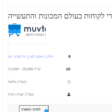
כישורים מקצועיים נדרשים:
עבודה מיידית
משרה מלאה
סטודנט הנדסת מכונות שנה ד או בעל תואר ראשון בהנדסת מכונות.
י לקוחות בעולם המכונות והתעשייה
כללי:
היקף משרה: מלאה.
מיקום החברה: קריית גת.
חולון
,
ראשון לציון
,
תל אביב -יפו
15,000 - 20,000 ש"ח
משרה מלאה
מעל 3 שנות ניסיון
דרישות
תיאור
לפרטי המשרה