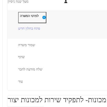
מעל שנה ניסיון
דרישות
תיאור
לפרטי המשרה
האם אתה אומר לעצמך שמיצית את הארגון שלך?
פתח בחלון חדש
הפסקת להתרגש ואין כבר דברים חדשים שהינך יכול ללמוד?
כמה דברים חשובים לדעת לפני ששולחים קורות חיים:
ניידות לצורך הגעה חובה, אין תחבורה ציברוית לקיבוץ הזורע.
 אותך אלינו לחברה תעשייתית מובילה בתחום הפלסטיקה להשתלב במשרה
שמור משרה
מעניינת ומאתגרת בתחום מכונאי אחזקה.
*המשרה פונה לנשים וגברים.
ל כלל המכונות בייצור, מכונות עם טכנולוגיות מגוונות והזדמנות להשתלב
שתף
בצוות מקצועי וותיק.
דרושים בתחום
שלח מודעה לחבר
עשיה - טכנאי /הנדסאי מכונות
מכונות, ייצור ותעשיה - מכונאי/ת אחזקה
עוד
מאפייני משרה
עבודה לפי שעות
בני 50 פלוס
בני 40 פלוס
חיילים משוחררים
דוברי שפות