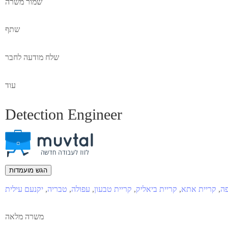
שמור משרה
שתף
שלח מודעה לחבר
עוד
Detection Engineer
הגש מועמדות
פה
,
קריית אתא
,
קריית ביאליק
,
קריית טבעון
,
עפולה
,
טבריה
,
יקנעם עילית
משרה מלאה