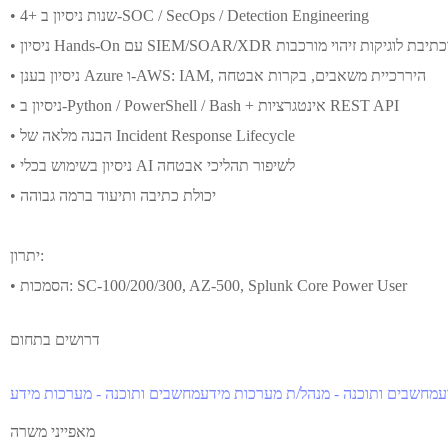
• 4+ שנות ניסיון ב‑SOC / SecOps / Detection Engineering
• ניסיון בענן Azure ו‑AWS: IAM, היררכיית משאבים, בקרות אבטחה
• ניסיון ב‑Python / PowerShell / Bash + אינטגרציות REST API
• הבנה מלאה של Incident Response Lifecycle
• ניסיון בשימוש בכלי AI לשיפור תהליכי אבטחה
• יכולת כתיבה ותיעוד ברמה גבוהה
יתרון:
• הסמכות: SC‑100/200/300, AZ‑500, Splunk Core Power User
דרושים בתחום
ע
מחשבים ותוכנה - מנהל/ת מערכות מידע
מחשבים ותוכנה - מערכות מידע
מאפייני משרה