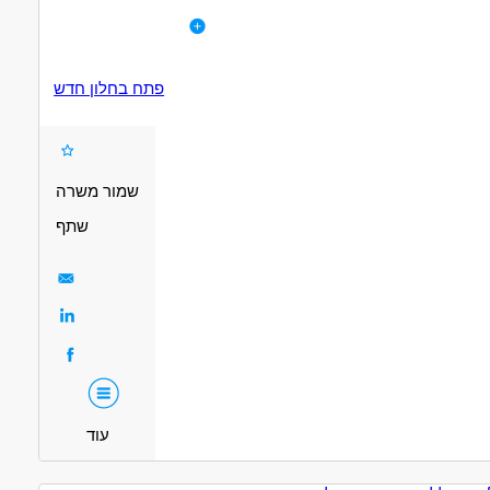
לפרטי המשרה
ידע וניסיון בהנה"ח, יתרון.
דרושים בתחום
פתח בחלון חדש
חשבונאות וכספים - חשבונאי/ת
חשבונאות וכספים - יועץ/ת מס
מאפייני משרה
שמור משרה
שתף
עוד