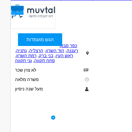
הגש מועמדות
כפר סבא
,
רעננה
,
הוד השרון
,
הרצליה
,
נתניה
,
ראש העין
,
בני ברק
,
רמת השרון
,
פתח תקווה
,
גני תקווה
לא צוין שכר
משרה מלאה
מעל שנה ניסיון
תיאור
דרישות
לפרטי המשרה
1. ניסיון בהנהלת חשבונות כפולה .
3. ניסיון ממשרד רו"ח- יתרון
4. ידע וניסיון בתוכנות חשבשבת ורווחית.