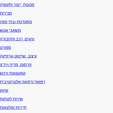
מכונות, ייצור ותעשיה
מכירות
מסעדנות ובתי קפה
משאבי אנוש
נהגים, רכב ותחבורה
ספורט
עיצוב, שרטוט וגרפיקה
פרסום, מדיה ויח"צ
קמעונאות ורכש
רפואה /רפואה אלטרנטיבית
שיווק
שירות לקוחות
תיירות /מלונאות