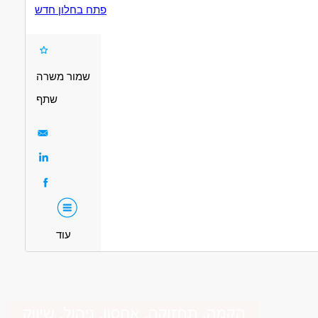
דרושים בתחום
פתח בחלון חדש
אות וכספים - מנהל/ת חשבונות
חשבונאות וכספים - חשבונאי/ת
מאפייני משרה
מעל שנתיים ניסיון
משרה מלאה
משרה חלקית
שמור משרה
שתף
עוד