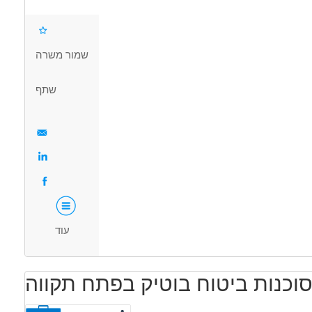
קליטה מהירה
דרושים בתחום
שמור משרה
ביטוח - סוכן ביטוח
ביטוח - סטודנט לביטוח
שתף
מאפייני משרה
מעל שנתיים ניסיון
התמחות
בונוס למתמידים
עוד
סוכנות ביטוח בוטיק בפתח תקווה