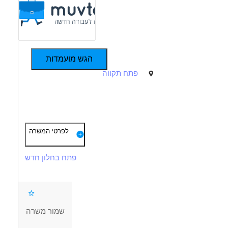
הגש מועמדות
פתח תקווה
תיאור
דרישות
חידושי רכב ודירה,
לפרטי המשרה
הפקת פוליסות, הכנת הצעות מחיר
הכרת תוכנות ההפקה של חברות הביטוח השונות
שעות נוחות ושכר מתגמל.
פתח בחלון חדש
יכולת דיגיטלית
סביבת עבודה נעימה, צוות חם ומשפחתי
יכולות שכנוע, אנרגטיות, נסיון במכירות - יתרון
עדיפות לבעלי ניסין בתחום
שמור משרה
דרושים בתחום