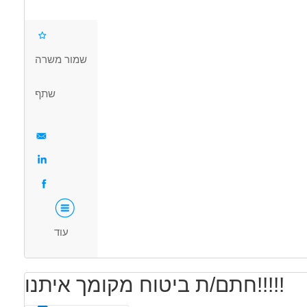
מחפש/ת מקום עבודה יציב, מתגמל ומכבד?
ניסיון בעבודה מול חברות ביטוח ובתי השקעות.
ניסיון מוכח בניהול לקוחות
✔ ניהול ותפעול שוטף ללקוחות מצטרפים
שירותיות, אחריות ויכולת סדר וארגון גבוהה.
שמור משרה
✔ טיפול ובקרה על תיקי הלקוחות הקיימים
✔ עבודה מול חברות ביטוח ובתי השקעות
דרושים בתחום
שתף
✔ אחריות ושירות לקוחות ברמה אישית.
ח - מכירות ביטוח
ביטוח - משווק פנסיוני
ביטוח - סטודנט לביטוח
מאפייני משרה
מה אנחנו מציעים לך?
בודה מהבית
משרה בכירה
עבודה כפרילאנסר.ית /עצמאי.ת
בונוס
💰 שכר גבוה ותנאים מעולים (12k₪ פלוס)
למתמידים
עבודה מיידית
משרה מלאה
🏠 ניסיון - מעל שנה וותק, עבודה היברידית – חלק מהימים מהמשרד וחלק
עוד
מהבית
🌟 סביבת עבודה משפחתית, תומכת ומקצועית
📈 אפשרויות לצמיחה מקצועית ולקידום לאורך זמן.
חתם/ת ביטוח מקומך איתנו!!!!!