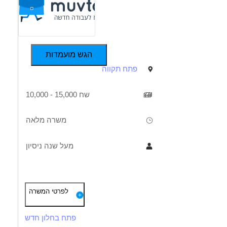
הגש מועמדות
פתח תקווה
10,000 - 15,000 שח
משרה מלאה
מעל שנה ניסיון
תיאור
דרישות
לפרטי המשרה
רה חמה – מנהל/ת תיק לקוחות - לסוכנות ביטוח( בפתח תקווה)
ניסיון לפחות שנה בסוכנות ביטוח – חובה!
פתח בחלון חדש
טה במערכות הסמס / באפי / שורנס ,ומערכות היצרניות – יתרון