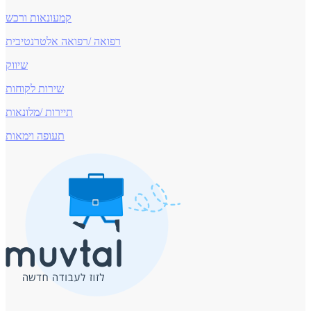
קמעונאות ורכש
רפואה /רפואה אלטרנטיבית
שיווק
שירות לקוחות
תיירות /מלונאות
תעופה וימאות