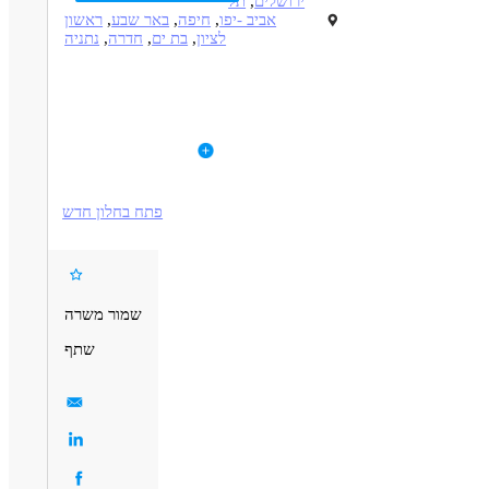
ירושלים
,
תל
אביב -יפו
,
חיפה
,
באר שבע
,
ראשון
לציון
,
בת ים
,
חדרה
,
נתניה
תיאור
דרישות
וש מעצב פרילנס לעיצוב על פי תבניות תשלום לפי פרויקט נא לציין
מחיר מבוקש לאתר בין חמש עמודים. עבודה מהבית.
לפרטי המשרה
נעסיון
דרושים בתחום
פתח בחלון חדש
אינטרנט - UX / UI עיצוב
אינטרנט - מעצב/ת דיגיטל
מאפייני משרה
עבודה מהבית
עבודה כפרילאנסר.ית /עצמאי.ת
שמור משרה
שתף