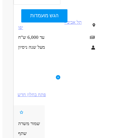
הגש מועמדות
תל אביב -
יפו
עד 6,000 ש"ח
מעל שנה ניסיון
תיאור
דרישות
דרוש מעצב לעיצוב מחדש לאתר מנעולן פיקס
לפרטי המשרה
דרושים בתחום
פתח בחלון חדש
אינטרנט - UX / UI עיצוב
אינטרנט - מעצב/ת דיגיטל
מאפייני משרה
מעל שנה ניסיון
עבודה כפרילאנסר.ית /עצמאי.ת
שמור משרה
שתף