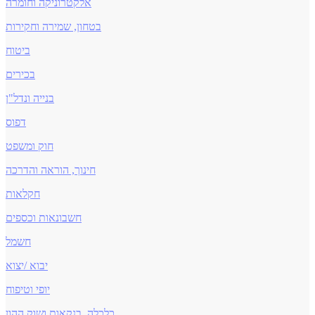
אלקטרוניקה וחומרה
בטחון, שמירה וחקירות
ביטוח
בכירים
בנייה ונדל"ן
דפוס
חוק ומשפט
חינוך, הוראה והדרכה
חקלאות
חשבונאות וכספים
חשמל
יבוא /יצוא
יופי וטיפוח
כלכלה, בנקאות ושוק ההון