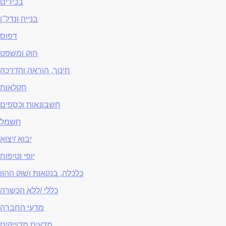
בכירים
בנייה ונדל"ן
דפוס
חוק ומשפט
חינוך, הוראה והדרכה
חקלאות
חשבונאות וכספים
חשמל
יבוא /יצוא
יופי וטיפוח
כלכלה, בנקאות ושוק ההון
כללי /ללא הכשרה
מדעי החברה
מדעים מדוייקים