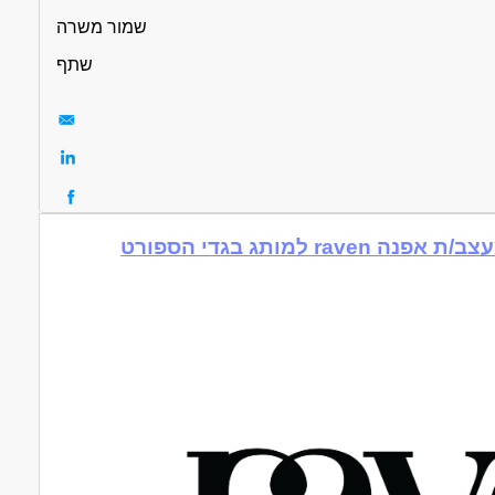
שמור משרה
שתף
raven דרוש/ה מעצב/ת אפנה
עוד